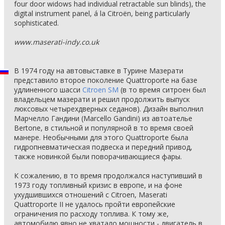
four door widows had individual retractable sun blinds), the
digital instrument panel, á la Citroën, being particularly
sophisticated.
www.maserati-indy.co.uk
В 1974 году на автовыставке в Турине Мазерати
представило второе поколение Quattroporte на базе
удлиненного шасси
Citroen SM
(в то время ситроен был
владельцем мазерати и решил продолжить выпуск
люксовых четырехдверных седанов). Дизайн выполнил
Марчелло Гандини (Marcello Gandini) из автоателье
Bertone, в стильной и популярной в то время своей
манере. Необычными для этого Quattroporte была
гидропневматическая подвеска и передний привод,
также новинкой были поворачивающиеся фары.
К сожалению, в то время продолжался наступивший в
1973 году топливный кризис в европе, и на фоне
ухудшившихся отношений с Citroen, Maserati
Quattroporte II не удалось пройти европейские
ограничения по расходу топлива. К тому же,
автомобилю явно не хватало мощности - двигатель в