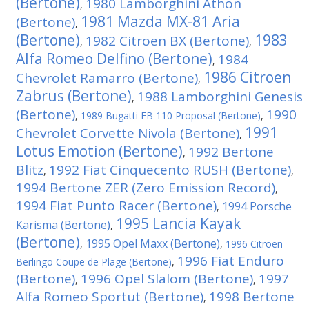
(Bertone)
1980 Lamborghini Athon
,
1981 Mazda MX-81 Aria
(Bertone)
,
(Bertone)
1983
1982 Citroen BX (Bertone)
,
,
Alfa Romeo Delfino (Bertone)
1984
,
1986 Citroen
Chevrolet Ramarro (Bertone)
,
Zabrus (Bertone)
1988 Lamborghini Genesis
,
(Bertone)
1990
,
1989 Bugatti EB 110 Proposal (Bertone)
,
1991
Chevrolet Corvette Nivola (Bertone)
,
Lotus Emotion (Bertone)
1992 Bertone
,
Blitz
1992 Fiat Cinquecento RUSH (Bertone)
,
,
1994 Bertone ZER (Zero Emission Record)
,
1994 Fiat Punto Racer (Bertone)
1994 Porsche
,
1995 Lancia Kayak
Karisma (Bertone)
,
(Bertone)
1995 Opel Maxx (Bertone)
,
,
1996 Citroen
1996 Fiat Enduro
Berlingo Coupe de Plage (Bertone)
,
(Bertone)
1996 Opel Slalom (Bertone)
1997
,
,
Alfa Romeo Sportut (Bertone)
1998 Bertone
,