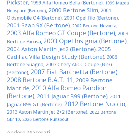
Pickster
1999 Alfa Romeo Bella (Bertone)
,
,
1999 Mazda
2000 Bertone Slim
2001
Neospace (Bertone)
,
,
Oldsmobile O4 (Bertone)
2001 Opel Filo (Bertone)
,
,
2001 Saab 9X (Bertone)
,
2002 Bertone Novanta
,
2003 Alfa Romeo GT Coupe (Bertone)
2003
,
2003 Opel Insignia (Bertone)
Bertone Birusa
,
,
2004 Aston Martin Jet2 (Bertone)
2005
,
Cadillac Villa Design Study (Bertone)
2006
,
Bertone Suagna
2007 Chery A6CC Coupe (B23)
,
2007 Fiat Barchetta (Bertone)
(Bertone)
,
,
2008 Bertone B.A.T. 11
2009 Bertone
,
2010 Alfa Romeo Pandion
Mantide
,
(Bertone)
2011 Jaguar B99 (Bertone)
2011
,
,
2012 Bertone Nuccio
Jaguar B99 GT (Bertone)
,
,
2013 Aston Martin Jet 2+2 (Bertone)
,
2022 Bertone
GB110
,
2026 Bertone Runabout
Andere
Maserati