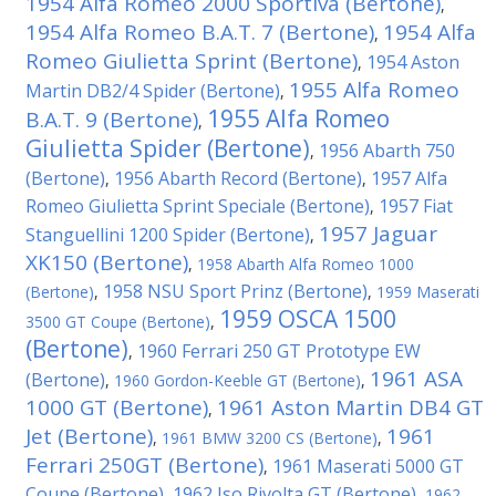
1954 Alfa Romeo 2000 Sportiva (Bertone)
,
1954 Alfa Romeo B.A.T. 7 (Bertone)
1954 Alfa
,
Romeo Giulietta Sprint (Bertone)
1954 Aston
,
1955 Alfa Romeo
Martin DB2/4 Spider (Bertone)
,
1955 Alfa Romeo
B.A.T. 9 (Bertone)
,
Giulietta Spider (Bertone)
1956 Abarth 750
,
(Bertone)
1956 Abarth Record (Bertone)
1957 Alfa
,
,
Romeo Giulietta Sprint Speciale (Bertone)
1957 Fiat
,
1957 Jaguar
Stanguellini 1200 Spider (Bertone)
,
XK150 (Bertone)
,
1958 Abarth Alfa Romeo 1000
1958 NSU Sport Prinz (Bertone)
(Bertone)
,
,
1959 Maserati
1959 OSCA 1500
3500 GT Coupe (Bertone)
,
(Bertone)
1960 Ferrari 250 GT Prototype EW
,
1961 ASA
(Bertone)
,
1960 Gordon-Keeble GT (Bertone)
,
1000 GT (Bertone)
1961 Aston Martin DB4 GT
,
Jet (Bertone)
1961
,
1961 BMW 3200 CS (Bertone)
,
Ferrari 250GT (Bertone)
1961 Maserati 5000 GT
,
Coupe (Bertone)
1962 Iso Rivolta GT (Bertone)
,
,
1962