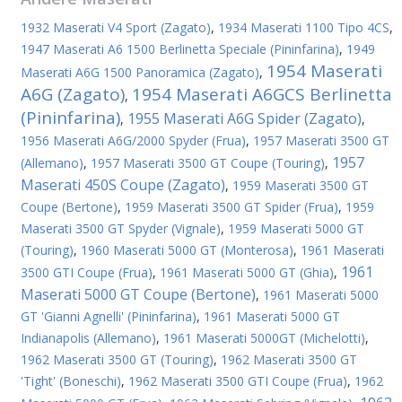
1932 Maserati V4 Sport (Zagato)
,
1934 Maserati 1100 Tipo 4CS
,
1947 Maserati A6 1500 Berlinetta Speciale (Pininfarina)
,
1949
1954 Maserati
Maserati A6G 1500 Panoramica (Zagato)
,
A6G (Zagato)
1954 Maserati A6GCS Berlinetta
,
(Pininfarina)
1955 Maserati A6G Spider (Zagato)
,
,
1956 Maserati A6G/2000 Spyder (Frua)
,
1957 Maserati 3500 GT
1957
(Allemano)
,
1957 Maserati 3500 GT Coupe (Touring)
,
Maserati 450S Coupe (Zagato)
,
1959 Maserati 3500 GT
Coupe (Bertone)
,
1959 Maserati 3500 GT Spider (Frua)
,
1959
Maserati 3500 GT Spyder (Vignale)
,
1959 Maserati 5000 GT
(Touring)
,
1960 Maserati 5000 GT (Monterosa)
,
1961 Maserati
1961
3500 GTI Coupe (Frua)
,
1961 Maserati 5000 GT (Ghia)
,
Maserati 5000 GT Coupe (Bertone)
,
1961 Maserati 5000
GT 'Gianni Agnelli' (Pininfarina)
,
1961 Maserati 5000 GT
Indianapolis (Allemano)
,
1961 Maserati 5000GT (Michelotti)
,
1962 Maserati 3500 GT (Touring)
,
1962 Maserati 3500 GT
'Tight' (Boneschi)
,
1962 Maserati 3500 GTI Coupe (Frua)
,
1962