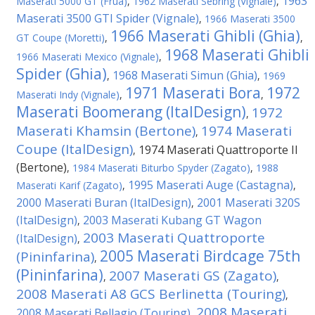
1963
Maserati 5000 GT (Frua)
,
1962 Maserati Sebring (Vignale)
,
Maserati 3500 GTI Spider (Vignale)
,
1966 Maserati 3500
1966 Maserati Ghibli (Ghia)
GT Coupe (Moretti)
,
,
1968 Maserati Ghibli
1966 Maserati Mexico (Vignale)
,
Spider (Ghia)
1968 Maserati Simun (Ghia)
,
,
1969
1971 Maserati Bora
1972
Maserati Indy (Vignale)
,
,
Maserati Boomerang (ItalDesign)
1972
,
Maserati Khamsin (Bertone)
1974 Maserati
,
Coupe (ItalDesign)
1974 Maserati Quattroporte II
,
(Bertone)
,
1984 Maserati Biturbo Spyder (Zagato)
,
1988
1995 Maserati Auge (Castagna)
Maserati Karif (Zagato)
,
,
2000 Maserati Buran (ItalDesign)
2001 Maserati 320S
,
(ItalDesign)
2003 Maserati Kubang GT Wagon
,
2003 Maserati Quattroporte
(ItalDesign)
,
2005 Maserati Birdcage 75th
(Pininfarina)
,
(Pininfarina)
2007 Maserati GS (Zagato)
,
,
2008 Maserati A8 GCS Berlinetta (Touring)
,
2008 Maserati
2008 Maserati Bellagio (Touring)
,