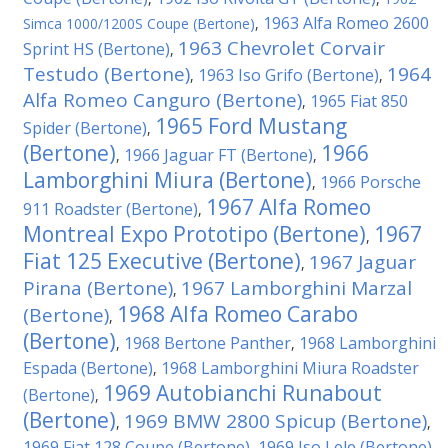
1963 Alfa Romeo 2600
Simca 1000/1200S Coupe (Bertone)
,
1963 Chevrolet Corvair
Sprint HS (Bertone)
,
Testudo (Bertone)
1964
1963 Iso Grifo (Bertone)
,
,
Alfa Romeo Canguro (Bertone)
1965 Fiat 850
,
1965 Ford Mustang
Spider (Bertone)
,
(Bertone)
1966
1966 Jaguar FT (Bertone)
,
,
Lamborghini Miura (Bertone)
1966 Porsche
,
1967 Alfa Romeo
911 Roadster (Bertone)
,
Montreal Expo Prototipo (Bertone)
1967
,
Fiat 125 Executive (Bertone)
1967 Jaguar
,
Pirana (Bertone)
1967 Lamborghini Marzal
,
1968 Alfa Romeo Carabo
(Bertone)
,
(Bertone)
1968 Bertone Panther
1968 Lamborghini
,
,
Espada (Bertone)
1968 Lamborghini Miura Roadster
,
1969 Autobianchi Runabout
(Bertone)
,
(Bertone)
1969 BMW 2800 Spicup (Bertone)
,
,
1969 Fiat 128 Coupe (Bertone)
1969 Iso Lele (Bertone)
,
,