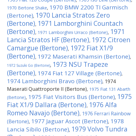
1970 BMW 2200 TI Garmisch
1970 Bertone Shake
,
1970 Lancia Stratos Zero
(Bertone)
,
(Bertone)
1971 Lamborghini Countach
,
(Bertone)
1971
,
1971 Lamborghini Urraco (Bertone)
,
Lancia Stratos HF (Bertone)
1972 Citroen
,
Camargue (Bertone)
1972 Fiat X1/9
,
(Bertone)
1972 Maserati Khamsin (Bertone)
,
,
1973 NSU Trapeze
,
1972 Suzuki Go (Bertone)
(Bertone)
1974 Fiat 127 Village (Bertone)
,
,
1974 Lamborghini Bravo (Bertone)
1974
,
Maserati Quattroporte II (Bertone)
,
1975 Fiat 131 Abarth
1975
1975 Fiat Visitors Bus (Bertone)
(Bertone)
,
,
Fiat X1/9 Dallara (Bertone)
1976 Alfa
,
Romeo Navajo (Bertone)
1976 Ferrari Rainbow
,
1977 Jaguar Ascot (Bertone)
1978
(Bertone)
,
,
1979 Volvo Tundra
Lancia Sibilo (Bertone)
,