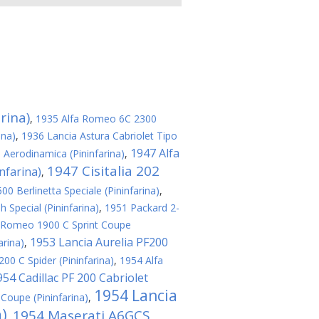
rina)
,
1935 Alfa Romeo 6C 2300
ina)
,
1936 Lancia Astura Cabriolet Tipo
1947 Alfa
a Aerodinamica (Pininfarina)
,
1947 Cisitalia 202
nfarina)
,
0 Berlinetta Speciale (Pininfarina)
,
 Special (Pininfarina)
,
1951 Packard 2-
 Romeo 1900 C Sprint Coupe
1953 Lancia Aurelia PF200
arina)
,
00 C Spider (Pininfarina)
,
1954 Alfa
954 Cadillac PF 200 Cabriolet
1954 Lancia
Coupe (Pininfarina)
,
a)
1954 Maserati A6GCS
,