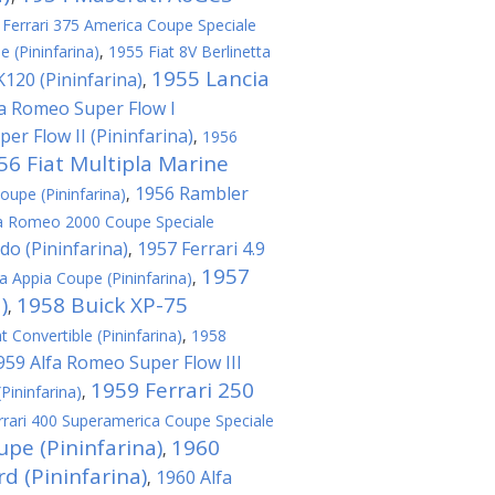
 Ferrari 375 America Coupe Speciale
e (Pininfarina)
,
1955 Fiat 8V Berlinetta
1955 Lancia
120 (Pininfarina)
,
fa Romeo Super Flow I
er Flow II (Pininfarina)
,
1956
56 Fiat Multipla Marine
1956 Rambler
oupe (Pininfarina)
,
a Romeo 2000 Coupe Speciale
do (Pininfarina)
1957 Ferrari 4.9
,
1957
a Appia Coupe (Pininfarina)
,
)
1958 Buick XP-75
,
t Convertible (Pininfarina)
,
1958
959 Alfa Romeo Super Flow III
1959 Ferrari 250
(Pininfarina)
,
rrari 400 Superamerica Coupe Speciale
upe (Pininfarina)
1960
,
 (Pininfarina)
1960 Alfa
,