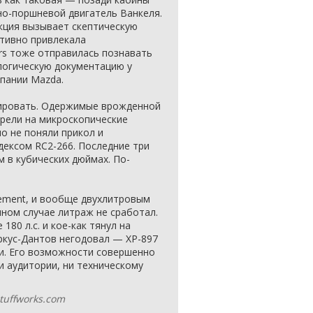
но-поршневой двигатель Ванкеля.
кция вызывает скептическую
ктивно привлекала
rs тоже отправилась познавать
логическую документацию у
мпании Mazda.
пировать. Одержимые врожденной
рели на микроскопические
о не поняли прикол и
дексом RC2-266. Последние три
 в кубических дюймах. По-
acement, и вообще двухлитровым
нном случае литраж не сработал.
80 л.с. и кое-как тянул на
ркус-Дантов негодовал — XP-897
и. Его возможности совершенно
 аудитории, ни техническому
stuffworks.com