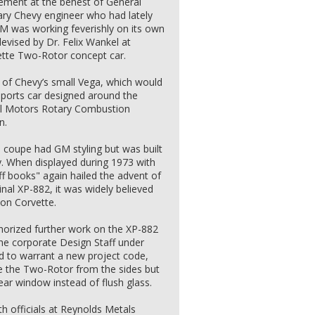
ement at the behest of General
ary Chevy engineer who had lately
M was working feverishly on its own
devised by Dr. Felix Wankel at
ette Two-Rotor concept car.
of Chevy’s small Vega, which would
sports car designed around the
l Motors Rotary Combustion
n.
 coupe had GM styling but was built
ly. When displayed during 1973 with
ff books" again hailed the advent of
inal XP-882, it was widely believed
ion Corvette.
horized further work on the XP-882
he corporate Design Staff under
ged to warrant a new project code,
ike the Two-Rotor from the sides but
ear window instead of flush glass.
h officials at Reynolds Metals