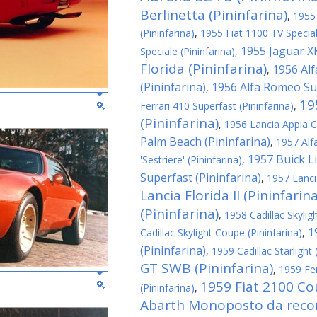
Berlinetta (Pininfarina)
,
1955
(Pininfarina)
,
1955 Fiat 1100 TV Special
1955 Jaguar XK
Speciale (Pininfarina)
,
Florida (Pininfarina)
1956 Al
,
(Pininfarina)
1956 Alfa Romeo Sup
,
19
Ferrari 410 Superfast (Pininfarina)
,
(Pininfarina)
,
1956 Lancia Appia C
Palm Beach (Pininfarina)
,
1957 Alf
1957 Buick Li
'Sestriere' (Pininfarina)
,
Superfast (Pininfarina)
,
1957 Lanci
Lancia Florida II (Pininfarina
(Pininfarina)
,
1958 Cadillac Skyligh
1
Cadillac Skylight Coupe (Pininfarina)
,
(Pininfarina)
,
1959 Cadillac Starlight 
GT SWB (Pininfarina)
,
1959 Fe
1959 Fiat 2100 Co
(Pininfarina)
,
Abarth Monoposto da record