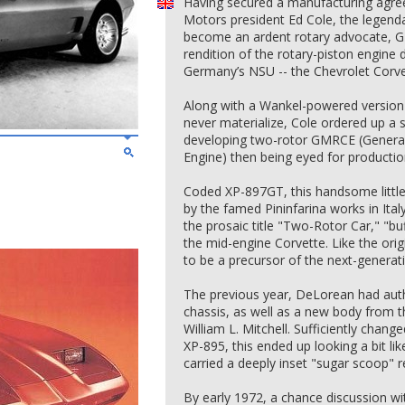
Having secured a manufacturing agre
Motors president Ed Cole, the legend
become an ardent rotary advocate, G
rendition of the rotary-piston engine 
Germany’s NSU -- the Chevrolet Corv
Along with a Wankel-powered version 
never materialize, Cole ordered up a 
developing two-rotor GMRCE (Genera
Engine) then being eyed for productio
Coded XP-897GT, this handsome little
by the famed Pininfarina works in Ita
the prosaic title "Two-Rotor Car," "bu
the mid-engine Corvette. Like the orig
to be a precursor of the next-generat
The previous year, DeLorean had aut
chassis, as well as a new body from t
William L. Mitchell. Sufficiently chan
XP-895, this ended up looking a bit l
carried a deeply inset "sugar scoop" r
By early 1972, a chance discussion wit