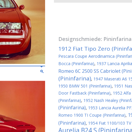
Designschmiede:
Pininfarina
1912 Fiat Tipo Zero (Pininfa
Pescara Coupe Aerodinamica (Pininfar
Bocca (Pininfarina)
,
1937 Lancia Aprili
Romeo 6C 2500 SS Cabriolet (Pini
(Pininfarina)
,
1947 Maserati A6 150
1950 BMW 501 (Pininfarina)
,
1951 Nash
Door Fastback (Pininfarina)
,
1952 Alfa
(Pininfarina)
,
1952 Nash Healey (Pininf
(Pininfarina)
,
1953 Lancia Aurelia PF2
1
Romeo 1900 TI Coupe (Pininfarina)
,
(Pininfarina)
,
1954 Fiat 1100/103 TV 
Aurelia B24 S (Pininfarin