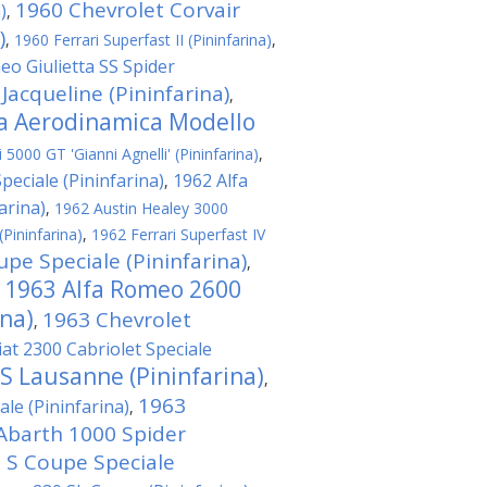
1960 Chevrolet Corvair
)
,
)
,
1960 Ferrari Superfast II (Pininfarina)
,
eo Giulietta SS Spider
 Jacqueline (Pininfarina)
,
ta Aerodinamica Modello
5000 GT 'Gianni Agnelli' (Pininfarina)
,
eciale (Pininfarina)
1962 Alfa
,
arina)
,
1962 Austin Healey 3000
(Pininfarina)
,
1962 Ferrari Superfast IV
pe Speciale (Pininfarina)
,
1963 Alfa Romeo 2600
,
ina)
1963 Chevrolet
,
iat 2300 Cabriolet Speciale
 S Lausanne (Pininfarina)
,
1963
le (Pininfarina)
,
Abarth 1000 Spider
0 S Coupe Speciale