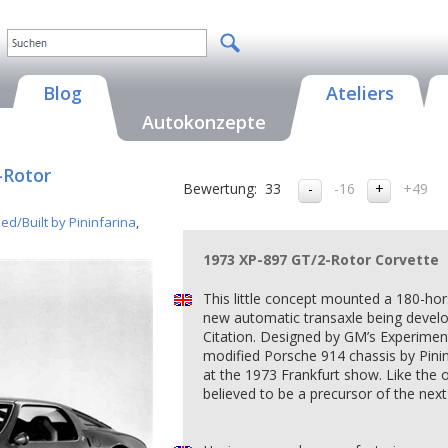
Blog
Ateliers
Autokonzepte
-Rotor
Bewertung:
33
-16
+49
ed/Built by Pininfarina
,
1973 XP-897 GT/2-Rotor Corvette
This little concept mounted a 180-hor
new automatic transaxle being devel
Citation. Designed by GM’s Experiment
modified Porsche 914 chassis by Pinin
at the 1973 Frankfurt show. Like the o
believed to be a precursor of the next