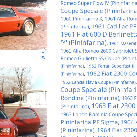
Romeo Super Flow IV (Pininfarina
Coupe Speciale (Pininfarina
1960 Pininfarina X
1961 Alfa Rom
,
1961 Cadillac PF
(Pininfarina)
,
1961 Fiat 600 D Berlinet
'Y' (Pininfarina)
,
1961 Maserati 
1962 Alfa Romeo 2600 Cabriolet Sp
Romeo Giulietta SS Coupe (Pininf
(Pininfarina)
,
1962 Ferrari Superfast III 
1962 Fiat 2300 Cou
(Pininfarina)
,
1962 Lancia Flavia Coupe (Pininfarina)
Coupe Speciale (Pininfar
Rondine (Pininfarina)
1963 F
,
1963 Fiat 2300
(Pininfarina)
,
1963 Lancia Flaminia Coupe Specia
Pininfarina PF Sigma
1964 
,
(Pininfarina)
1964 Fiat 230
,