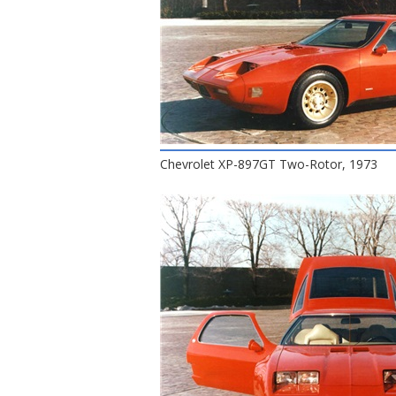
Chevrolet XP-897GT Two-Rotor, 1973