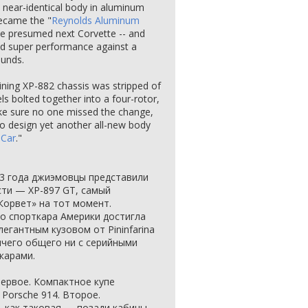
near-identical body in aluminum
became the "
Reynolds Aluminum
 the presumed next Corvette -- and
ed super performance against a
ounds.
aining XP-882 chassis was stripped of
ls bolted together into a four-rotor,
e sure no one missed the change,
to design yet another all-new body
 Car
."
3 года джиэмовцы представили
сти — XP-897 GT, самый
Корвет» на тот момент.
о спорткара Америки достигла
легантным кузовом от Pininfarina
ичего общего ни с серийными
карами.
Первое. Компактное купе
Porsche 914. Второе.
 как таковая — позади кабины