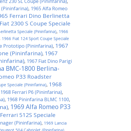
nz 230 SL Coupe (Pininfarina)
,
(Pininfarina)
1965 Alfa Romeo
,
965 Ferrari Dino Berlinetta
Fiat 2300 S Coupe Speciale
rlinetta Speciale (Pininfarina)
,
1966
,
1966 Fiat 124 Sport Coupe Speciale
1967
e Prototipo (Pininfarina)
,
ne (Pininfarina)
1967
,
ninfarina)
1967 Fiat Dino Parigi
,
na BMC-1800 Berlina-
Romeo P33 Roadster
1968
pe Speciale (Pininfarina)
,
1968 Ferrari P6 (Pininfarina)
,
,
na)
1968 Pininfarina BLMC 1100
,
,
1969 Alfa Romeo P33
na)
,
Ferrari 512S Speciale
nager (Pininfarina)
,
1969 Lancia
eugeot 504 Cabriolet (Pininfarina)
,