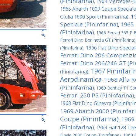
(Pininfarina)
1964 Mercedes-Be
,
1965 Abarth 1000 Coupe Speciale 
1
Giulia 1600 Sport (Pininfarina)
,
Speciale (Pininfarina)
1965 
,
(Pininfarina)
,
1966 Ferrari 365 P Be
Ferrari Dino Berlinetta GT (Pininfarina)
1966 Fiat Dino Special
(Pininfarina)
,
Ferrari Dino 206 Competizio
Ferrari Dino 206/246 GT (Pi
1967 Pininfari
(Pininfarina)
,
Aerodinamica
1968 Alfa 
,
(Pininfarina)
,
1968 Bentley T1 Cou
Ferrari 250 P5 (Pininfarina)
1968 Fiat Dino Ginevra (Pininfari
1969 Abarth 2000 (Pininfari
Coupe (Pininfarina)
1969 
,
(Pininfarina)
1969 Fiat 128 Tee
,
Flavia 2000 Coupe (Pininfarina)
,
1969 P