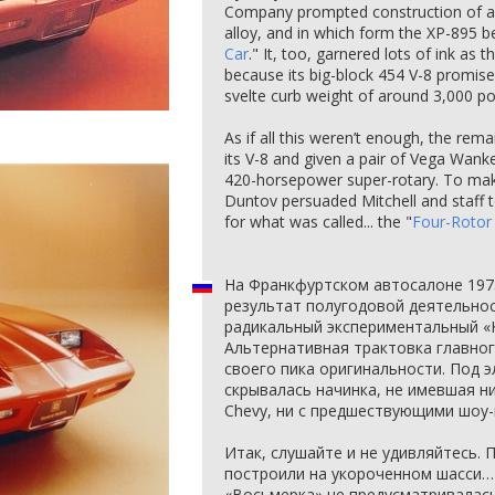
Company prompted construction of a 
alloy, and in which form the XP-895 
Car
." It, too, garnered lots of ink as
because its big-block 454 V-8 promis
svelte curb weight of around 3,000 p
As if all this weren’t enough, the rem
its V-8 and given a pair of Vega Wanke
420-horsepower super-rotary. To mak
Duntov persuaded Mitchell and staff 
for what was called... the "
Four-Rotor
На Франкфуртском автосалоне 197
результат полугодовой деятельно
радикальный экспериментальный «
Альтернативная трактовка главног
своего пика оригинальности. Под э
скрывалась начинка, не имевшая н
Chevy, ни с предшествующими шоу-
Итак, слушайте и не удивляйтесь. 
построили на укороченном шасси… 
«Восьмерка» не предусматривалась