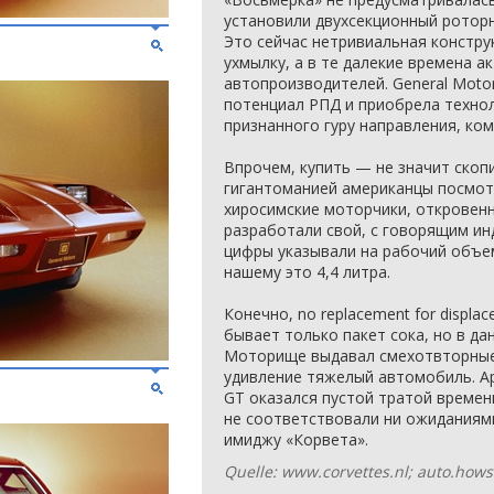
установили двухсекционный ротор
Это сейчас нетривиальная констру
ухмылку, а в те далекие времена а
автопроизводителей. General Moto
потенциал РПД и приобрела техно
признанного гуру направления, ко
Впрочем, купить — не значит ско
гигантоманией американцы посмот
хиросимские моторчики, откровенн
разработали свой, с говорящим ин
цифры указывали на рабочий объем
нашему это 4,4 литра.
Конечно, no replacement for displ
бывает только пакет сока, но в да
Моторище выдавал смехотвторные 1
удивление тяжелый автомобиль. А
GT оказался пустой тратой времен
не соответствовали ни ожиданиями
имиджу «Корвета».
Quelle: www.corvettes.nl; auto.how