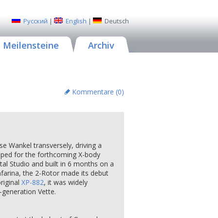
Русский
|
English
|
Deutsch
Meilensteine
Archiv
Kommentare (
0
)
se Wankel transversely, driving a
oped for the forthcoming X-body
al Studio and built in 6 months on a
farina, the 2-Rotor made its debut
riginal
XP-882
, it was widely
-generation Vette.