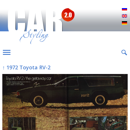
Р
E
D
↑ 1972 Toyota RV-2