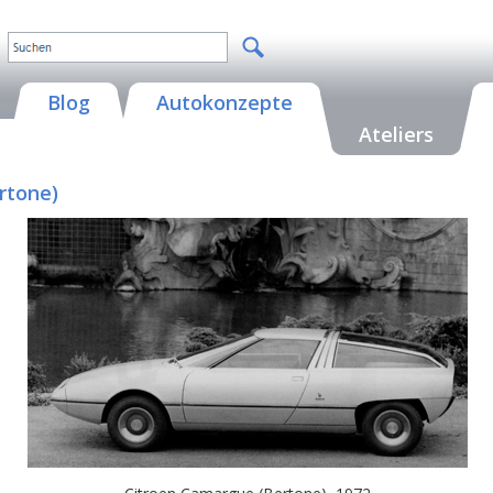
Blog
Autokonzepte
Ateliers
rtone)