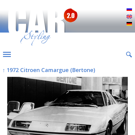
Р
E
D
↑ 1972 Citroen Camargue (Bertone)