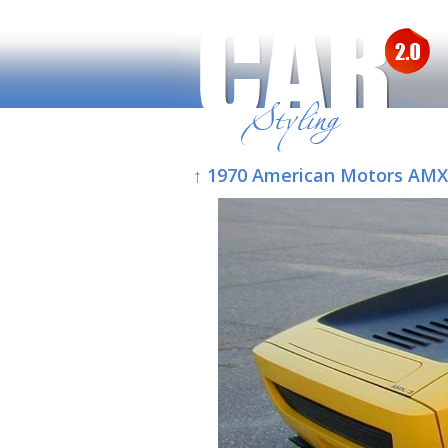
↑ 1970 American Motors AMX/