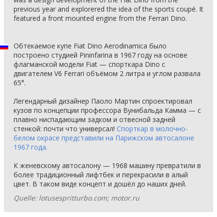
previous year and explorered the idea of the sports coupé. It
featured a front mounted engine from the Ferrari Dino.
Обтекаемое купе Fiat Dino Aerodinamica было
построено студией Pininfarina в 1967 году на основе
флагманской модели Fiat — спорткара Dino c
двигателем V6 Ferrari объёмом 2 литра и углом развала
65°.
Легендарный дизайнер Паоло Мартин спроектировал
кузов по концепции профессора Вунибальда Камма — с
плавно ниспадающим задком и отвесной задней
стенкой: почти что универсал!
Спорткар в молочно-
белом окрасе представили на Парижском автосалоне
1967 года.
К женевскому автосалону — 1968 машину превратили в
более традиционный лифтбек и перекрасили в алый
цвет. В таком виде концепт и дошёл до наших дней.
Quelle: lotusespritturbo.com; motor.ru