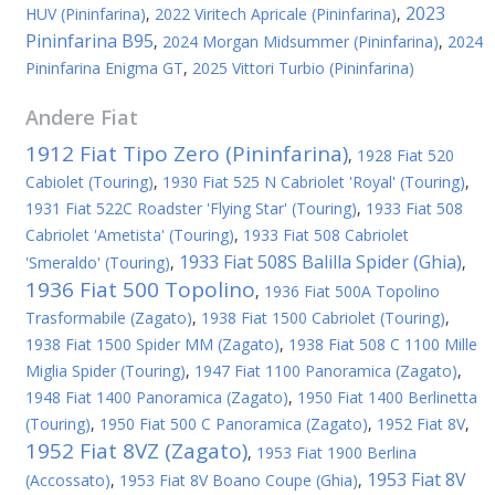
2023
HUV (Pininfarina)
,
2022 Viritech Apricale (Pininfarina)
,
Pininfarina B95
,
2024 Morgan Midsummer (Pininfarina)
,
2024
Pininfarina Enigma GT
,
2025 Vittori Turbio (Pininfarina)
Andere
Fiat
1912 Fiat Tipo Zero (Pininfarina)
,
1928 Fiat 520
Cabiolet (Touring)
,
1930 Fiat 525 N Cabriolet 'Royal' (Touring)
,
1931 Fiat 522C Roadster 'Flying Star' (Touring)
,
1933 Fiat 508
Cabriolet 'Ametista' (Touring)
,
1933 Fiat 508 Cabriolet
1933 Fiat 508S Balilla Spider (Ghia)
'Smeraldo' (Touring)
,
,
1936 Fiat 500 Topolino
,
1936 Fiat 500A Topolino
Trasformabile (Zagato)
,
1938 Fiat 1500 Cabriolet (Touring)
,
1938 Fiat 1500 Spider MM (Zagato)
,
1938 Fiat 508 C 1100 Mille
Miglia Spider (Touring)
,
1947 Fiat 1100 Panoramica (Zagato)
,
1948 Fiat 1400 Panoramica (Zagato)
,
1950 Fiat 1400 Berlinetta
(Touring)
,
1950 Fiat 500 C Panoramica (Zagato)
,
1952 Fiat 8V
,
1952 Fiat 8VZ (Zagato)
,
1953 Fiat 1900 Berlina
1953 Fiat 8V
(Accossato)
,
1953 Fiat 8V Boano Coupe (Ghia)
,