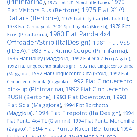
(Pininfarina)
1975
,
1975 Fiat 131 Abarth (Bertone)
,
1975 Fiat X1/9
Fiat Visitors Bus (Bertone)
,
Dallara (Bertone)
1976 Fiat City Car (Michelotti)
,
,
1978 Fiat
1978 Fiat Campagnola 2000 Sporting 4x4 (Moretti)
,
1980 Fiat Panda 4x4
Ecos (Pininfarina)
,
Offroader/Strip (ItalDesign)
1981 Fiat VSS
,
(I.DE.A)
1983 Fiat Ritmo Coupe (Pininfarina)
,
,
1985 Fiat Halley (Maggiora)
,
1992 Fiat 500 Z-Eco (Zagato)
,
1992 Fiat Cinquecento (ItalDesign)
,
1992 Fiat Cinquecento Birba
1992 Fiat Cinquecento Cita (Stola)
(Maggiora)
,
,
1992 Fiat
1992 Fiat Cinquecento
Cinquecento Fionda (Coggiola)
,
pick-up (Pininfarina)
1992 Fiat Cinquecento
,
RUSH (Bertone)
1993 Fiat Downtown
1993
,
,
Fiat Scia (Maggiora)
1994 Fiat Barchetta
,
1994 Fiat Firepoint (ItalDesign)
(Maggiora)
1994
,
,
Fiat Punto 4x4 TL (Giannini)
1994 Fiat Punto Monomille
,
1994 Fiat Punto Racer (Bertone)
(Zagato)
1994
,
,
1994 Fiat Spunto
Fiat Punto Surf (Coggiola)
,