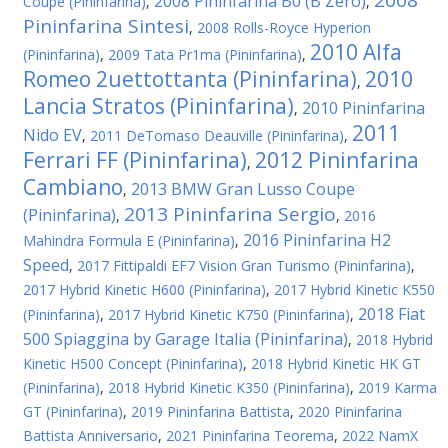
2008
2008 Pininfarina B0 (B Zero)
Coupe (Pininfarina)
,
,
Pininfarina Sintesi
,
2008 Rolls-Royce Hyperion
2010 Alfa
(Pininfarina)
,
2009 Tata Pr1ma (Pininfarina)
,
Romeo 2uettottanta (Pininfarina)
2010
,
Lancia Stratos (Pininfarina)
2010 Pininfarina
,
2011
Nido EV
,
2011 DeTomaso Deauville (Pininfarina)
,
Ferrari FF (Pininfarina)
2012 Pininfarina
,
Cambiano
2013 BMW Gran Lusso Coupe
,
2013 Pininfarina Sergio
(Pininfarina)
,
,
2016
2016 Pininfarina H2
Mahindra Formula E (Pininfarina)
,
Speed
,
2017 Fittipaldi EF7 Vision Gran Turismo (Pininfarina)
,
2017 Hybrid Kinetic H600 (Pininfarina)
,
2017 Hybrid Kinetic K550
2018 Fiat
(Pininfarina)
,
2017 Hybrid Kinetic K750 (Pininfarina)
,
500 Spiaggina by Garage Italia (Pininfarina)
,
2018 Hybrid
Kinetic H500 Concept (Pininfarina)
,
2018 Hybrid Kinetic HK GT
(Pininfarina)
,
2018 Hybrid Kinetic K350 (Pininfarina)
,
2019 Karma
GT (Pininfarina)
,
2019 Pininfarina Battista
,
2020 Pininfarina
Battista Anniversario
,
2021 Pininfarina Teorema
,
2022 NamX