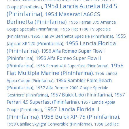
1954 Lancia Aurelia B24 S
Coupe (Pininfarina)
,
(Pininfarina)
1954 Maserati A6GCS
,
Berlinetta (Pininfarina)
,
1955 Ferrari 375 America
Coupe Speciale (Pininfarina)
,
1955 Fiat 1100 TV Speciale
1955
(Pininfarina)
,
1955 Fiat 8V Berlinetta Speciale (Pininfarina)
,
1955 Lancia Florida
Jaguar XK120 (Pininfarina)
,
(Pininfarina)
1956 Alfa Romeo Super Flow I
,
(Pininfarina)
1956 Alfa Romeo Super Flow II
,
1956
(Pininfarina)
,
1956 Ferrari 410 Superfast (Pininfarina)
,
Fiat Multipla Marine (Pininfarina)
,
1956 Lancia
1956 Rambler Palm Beach
Appia Coupe (Pininfarina)
,
(Pininfarina)
,
1957 Alfa Romeo 2000 Coupe Speciale
1957 Buick Lido (Pininfarina)
1957
'Sestriere' (Pininfarina)
,
,
Ferrari 4.9 Superfast (Pininfarina)
,
1957 Lancia Appia
1957 Lancia Florida II
Coupe (Pininfarina)
,
(Pininfarina)
1958 Buick XP-75 (Pininfarina)
,
,
1958 Cadillac Skylight Convertible (Pininfarina)
,
1958 Cadillac