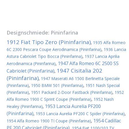
Designschmiede:
Pininfarina
1912 Fiat Tipo Zero (Pininfarina)
,
1935 Alfa Romeo
6C 2300 Pescara Coupe Aerodinamica (Pininfarina)
,
1936 Lancia
Astura Cabriolet Tipo Bocca (Pininfarina)
,
1937 Lancia Aprilia
1947 Alfa Romeo 6C 2500 SS
Aerodinamica (Pininfarina)
,
1947 Cisitalia 202
Cabriolet (Pininfarina)
,
(Pininfarina)
,
1947 Maserati A6 1500 Berlinetta Speciale
(Pininfarina)
,
1950 BMW 501 (Pininfarina)
,
1951 Nash Special
(Pininfarina)
,
1951 Packard 2-Door Fastback (Pininfarina)
,
1952
Alfa Romeo 1900 C Sprint Coupe (Pininfarina)
,
1952 Nash
1953 Lancia Aurelia PF200
Healey (Pininfarina)
,
(Pininfarina)
,
1953 Lancia Aurelia PF200 C Spider (Pininfarina)
,
1954 Cadillac
1954 Alfa Romeo 1900 TI Coupe (Pininfarina)
,
PF 200 Cabriolet (Pininfarina)
,
1954 Fiat 1100/103 TV