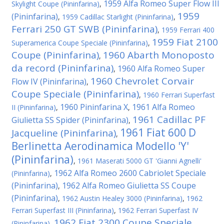
1959 Alfa Romeo Super Flow III
Skylight Coupe (Pininfarina)
,
1959
(Pininfarina)
,
1959 Cadillac Starlight (Pininfarina)
,
Ferrari 250 GT SWB (Pininfarina)
,
1959 Ferrari 400
1959 Fiat 2100
Superamerica Coupe Speciale (Pininfarina)
,
Coupe (Pininfarina)
1960 Abarth Monoposto
,
da record (Pininfarina)
1960 Alfa Romeo Super
,
1960 Chevrolet Corvair
Flow IV (Pininfarina)
,
Coupe Speciale (Pininfarina)
,
1960 Ferrari Superfast
1960 Pininfarina X
1961 Alfa Romeo
II (Pininfarina)
,
,
1961 Cadillac PF
Giulietta SS Spider (Pininfarina)
,
1961 Fiat 600 D
Jacqueline (Pininfarina)
,
Berlinetta Aerodinamica Modello 'Y'
(Pininfarina)
,
1961 Maserati 5000 GT 'Gianni Agnelli'
1962 Alfa Romeo 2600 Cabriolet Speciale
(Pininfarina)
,
(Pininfarina)
1962 Alfa Romeo Giulietta SS Coupe
,
(Pininfarina)
,
1962 Austin Healey 3000 (Pininfarina)
,
1962
Ferrari Superfast III (Pininfarina)
,
1962 Ferrari Superfast IV
1962 Fiat 2300 Coupe Speciale
(Pininfarina)
,