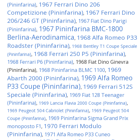
1967 Ferrari Dino 206
(Pininfarina)
,
Competizione (Pininfarina)
1967 Ferrari Dino
,
206/246 GT (Pininfarina)
1967 Fiat Dino Parigi
,
1967 Pininfarina BMC-1800
(Pininfarina)
,
Berlina-Aerodinamica
1968 Alfa Romeo P33
,
Roadster (Pininfarina)
,
1968 Bentley T1 Coupe Speciale
1968 Ferrari 250 P5 (Pininfarina)
(Pininfarina)
,
,
1968 Ferrari P6 (Pininfarina)
1968 Fiat Dino Ginevra
,
1969
(Pininfarina)
1968 Pininfarina BLMC 1100
,
,
1969 Alfa Romeo
Abarth 2000 (Pininfarina)
,
P33 Coupe (Pininfarina)
1969 Ferrari 512S
,
Speciale (Pininfarina)
1969 Fiat 128 Teenager
,
(Pininfarina)
,
1969 Lancia Flavia 2000 Coupe (Pininfarina)
,
1969 Peugeot 504 Cabriolet (Pininfarina)
,
1969 Peugeot 504
1969 Pininfarina Sigma Grand Prix
Coupe (Pininfarina)
,
1970 Ferrari Modulo
monoposto F1
,
(Pininfarina)
1971 Alfa Romeo P33 Cuneo
,