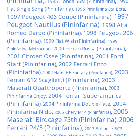
(Pininfarina)
1995 Honda SSM (Pininfarina)
1996
,
,
Fiat Sing e Song (Pininfarina)
,
1996 Pininfarina Eta Beta
,
1997
1997 Peugeot 406 Coupe (Pininfarina)
,
Peugeot Nautilus (Pininfarina)
1998 Alfa
,
Romeo Dardo (Pininfarina)
1998 Peugeot 206
,
(Pininfarina)
1999 Fiat Wish (Pininfarina)
,
,
1999
2000 Ferrari Rossa (Pininfarina)
Pininfarina Metrocubo
,
,
2001 Citroen Osee (Pininfarina)
2001 Ford
,
Start (Pininfarina)
2002 Ferrari Enzo
,
(Pininfarina)
2003
,
2002 Hafei HF Fantasy (Pininfarina)
,
Ferrari 612 Scaglietti (Pininfarina)
2003
,
Maserati Quattroporte (Pininfarina)
2003
,
2004 Ferrari Superamerica
Pininfarina Enjoy
,
(Pininfarina)
2004
2004 Pininfarina Double-Face
,
,
2005
Pininfarina Nido
,
2005 Chery M14 (Pininfarina)
,
Maserati Birdcage 75th (Pininfarina)
2006
,
Ferrari P4/5 (Pininfarina)
,
2007 Brilliance BC3