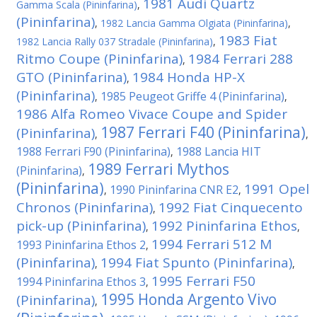
1981 Audi Quartz
Gamma Scala (Pininfarina)
,
(Pininfarina)
,
1982 Lancia Gamma Olgiata (Pininfarina)
,
1983 Fiat
1982 Lancia Rally 037 Stradale (Pininfarina)
,
Ritmo Coupe (Pininfarina)
1984 Ferrari 288
,
GTO (Pininfarina)
1984 Honda HP-X
,
(Pininfarina)
1985 Peugeot Griffe 4 (Pininfarina)
,
,
1986 Alfa Romeo Vivace Coupe and Spider
1987 Ferrari F40 (Pininfarina)
(Pininfarina)
,
,
1988 Ferrari F90 (Pininfarina)
1988 Lancia HIT
,
1989 Ferrari Mythos
(Pininfarina)
,
(Pininfarina)
1991 Opel
1990 Pininfarina CNR E2
,
,
Chronos (Pininfarina)
1992 Fiat Cinquecento
,
pick-up (Pininfarina)
1992 Pininfarina Ethos
,
,
1994 Ferrari 512 M
1993 Pininfarina Ethos 2
,
(Pininfarina)
1994 Fiat Spunto (Pininfarina)
,
,
1995 Ferrari F50
1994 Pininfarina Ethos 3
,
1995 Honda Argento Vivo
(Pininfarina)
,