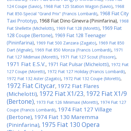
124 Coupe (Savio)
,
1968 Fiat 125 Station Wagon (Savio)
,
1968
1968 Fiat City
Fiat 850-Special "Grand Prix" (Francis Lombardi)
,
Taxi Prototyp
1968 Fiat Dino Ginevra (Pininfarina)
,
,
1968
1969 Fiat
Fiat Shellette (Michelotti)
,
1969 Fiat 128 (Moretti)
,
128 Coupe (Bertone)
1969 Fiat 128 Teenager
,
(Pininfarina)
,
1969 Fiat 500 Zanzara (Zagato)
,
1969 Fiat 850
Dart (Vignale)
,
1969 Fiat 850 Monza (Francis Lombardi)
,
1971
Fiat 127 Midimaxi (Moretti)
,
1971 Fiat 127 Scout (Fissore)
,
1971 Fiat E.S.V.
1971 Fiat Pulsar (Michelotti)
,
,
1972 Fiat
127 Coupe (Moretti)
,
1972 Fiat 127 Holiday (Francis Lombardi)
,
1972 Fiat 132 Aster (Zagato)
,
1972 Fiat 132 Coupe (Moretti)
,
1972 Fiat Citycar
1972 Fiat Flares
,
1972 Fiat X1/23
1972 Fiat X1/9
(Michelotti)
,
,
(Bertone)
,
1973 Fiat 126 Minimaxi (Moretti)
,
1974 Fiat 127
1974 Fiat 127 Village
Coupe (Francis Lombardi)
,
(Bertone)
1974 Fiat 130 Maremma
,
1975 Fiat 130 Opera
(Pininfarina)
,