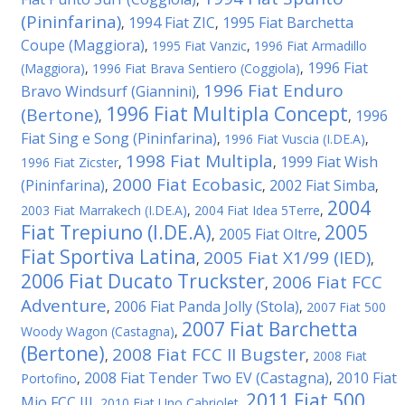
(Pininfarina)
1994 Fiat ZIC
1995 Fiat Barchetta
,
,
Coupe (Maggiora)
,
1995 Fiat Vanzic
,
1996 Fiat Armadillo
1996 Fiat
(Maggiora)
,
1996 Fiat Brava Sentiero (Coggiola)
,
1996 Fiat Enduro
Bravo Windsurf (Giannini)
,
1996 Fiat Multipla Concept
(Bertone)
1996
,
,
Fiat Sing e Song (Pininfarina)
,
1996 Fiat Vuscia (I.DE.A)
,
1998 Fiat Multipla
1999 Fiat Wish
1996 Fiat Zicster
,
,
2000 Fiat Ecobasic
(Pininfarina)
2002 Fiat Simba
,
,
,
2004
2003 Fiat Marrakech (I.DE.A)
,
2004 Fiat Idea 5Terre
,
Fiat Trepiuno (I.DE.A)
2005
2005 Fiat Oltre
,
,
Fiat Sportiva Latina
2005 Fiat X1/99 (IED)
,
,
2006 Fiat Ducato Truckster
2006 Fiat FCC
,
Adventure
2006 Fiat Panda Jolly (Stola)
,
,
2007 Fiat 500
2007 Fiat Barchetta
Woody Wagon (Castagna)
,
(Bertone)
2008 Fiat FCC II Bugster
,
,
2008 Fiat
2008 Fiat Tender Two EV (Castagna)
2010 Fiat
Portofino
,
,
2011 Fiat 500
Mio FCC III
,
2010 Fiat Uno Cabriolet
,