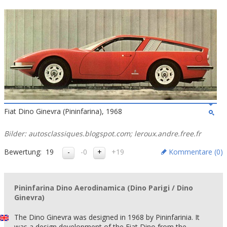
Fiat Dino Ginevra (Pininfarina), 1968
Bilder: autosclassiques.blogspot.com; leroux.andre.free.fr
Bewertung:
19
-0
+19
Kommentare (
0
)
Pininfarina Dino Aerodinamica (Dino Parigi / Dino
Ginevra)
The Dino Ginevra was designed in 1968 by Pininfarinia. It
was a design development of the Fiat Dino from the