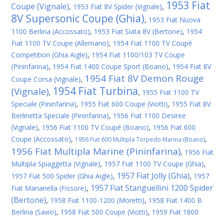
1953 Fiat
Coupe (Vignale)
,
1953 Fiat 8V Spider (Vignale)
,
8V Supersonic Coupe (Ghia)
,
1953 Fiat Nuova
1100 Berlina (Accossato)
,
1953 Fiat Siata 8V (Bertone)
,
1954
Fiat 1100 TV Coupe (Allemano)
,
1954 Fiat 1100 TV Coupé
Competition (Ghia Aigle)
,
1954 Fiat 1100/103 TV Coupe
(Pininfarina)
,
1954 Fiat 1400 Coupe Sport (Boano)
,
1954 Fiat 8V
1954 Fiat 8V Demon Rouge
Coupe Corsa (Vignale)
,
1954 Fiat Turbina
(Vignale)
,
,
1955 Fiat 1100 TV
Speciale (Pininfarina)
,
1955 Fiat 600 Coupe (Viotti)
,
1955 Fiat 8V
Berlinetta Speciale (Pininfarina)
,
1956 Fiat 1100 Desiree
(Vignale)
,
1956 Fiat 1100 TV Coupé (Boano)
,
1956 Fiat 600
Coupe (Accossato)
,
,
1956 Fiat 600 Multipla Torpedo Marina (Boano)
1956 Fiat Multipla Marine (Pininfarina)
,
1956 Fiat
Multipla Spiaggetta (Vignale)
,
1957 Fiat 1100 TV Coupe (Ghia)
,
1957 Fiat Jolly (Ghia)
1957 Fiat 500 Spider (Ghia Aigle)
,
,
1957
1957 Fiat Stanguellini 1200 Spider
Fiat Marianella (Fissore)
,
(Bertone)
,
1958 Fiat 1100-1200 (Moretti)
,
1958 Fiat 1400 B
Berlina (Savio)
,
1958 Fiat 500 Coupe (Viotti)
,
1959 Fiat 1800