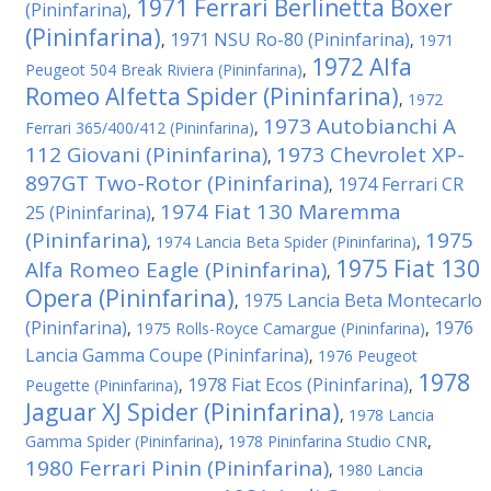
1971 Ferrari Berlinetta Boxer
(Pininfarina)
,
(Pininfarina)
1971 NSU Ro-80 (Pininfarina)
,
,
1971
1972 Alfa
Peugeot 504 Break Riviera (Pininfarina)
,
Romeo Alfetta Spider (Pininfarina)
,
1972
1973 Autobianchi A
Ferrari 365/400/412 (Pininfarina)
,
112 Giovani (Pininfarina)
1973 Chevrolet XP-
,
897GT Two-Rotor (Pininfarina)
1974 Ferrari CR
,
1974 Fiat 130 Maremma
25 (Pininfarina)
,
(Pininfarina)
1975
,
1974 Lancia Beta Spider (Pininfarina)
,
1975 Fiat 130
Alfa Romeo Eagle (Pininfarina)
,
Opera (Pininfarina)
1975 Lancia Beta Montecarlo
,
(Pininfarina)
1976
,
1975 Rolls-Royce Camargue (Pininfarina)
,
Lancia Gamma Coupe (Pininfarina)
,
1976 Peugeot
1978
1978 Fiat Ecos (Pininfarina)
Peugette (Pininfarina)
,
,
Jaguar XJ Spider (Pininfarina)
,
1978 Lancia
Gamma Spider (Pininfarina)
,
1978 Pininfarina Studio CNR
,
1980 Ferrari Pinin (Pininfarina)
,
1980 Lancia