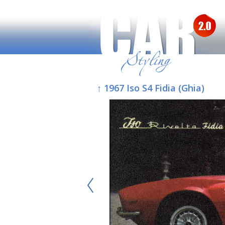
↑ 1967 Iso S4 Fidia (Ghia)