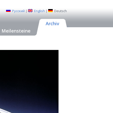
Русский
|
English
|
Deutsch
Archiv
Meilensteine