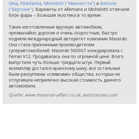
Ghia
,
Pininfarina
,
Michelotti ("Микелотти")
и
Bertone
("Бертоне")
. Варианты от Allemano и Michelotti отличали
блок-фары – большая экзотика в то время.
Такие изготовленные вручную автомобили,
чрезвычайно дорогие и очень скоростные, быстро
подняли международный авторитет компании Maserati.
Она стала признанным производителем
суперавтомобилей. Maserati 5000GT конкурировала с
Ferrari V12. Продавалась она по огромной цене. Всего
выпустили чуть больше тридцати штук. Первый
экземпляр достался иранскому шаху, все остальные
были раскуплены «сливками» общества, которых не
отпугивала неприлично высокая стоимость данного
автомобиля.
Quelle: www.maserati-alfieri.co.uk; avtoclassika.com