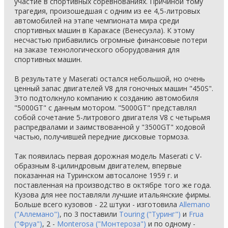
участие в спортивных соревнованиях. Причиной тому
трагедия, произошедшая с одним из ее 4,5-литровых
автомобилей на этапе чемпионата мира среди
спортивных машин в Каракасе (Венесуэла). К этому
несчастью прибавились огромные финансовые потери
на заказе технологического оборудования для
спортивных машин.
В результате у Maserati остался небольшой, но очень
ценный запас двигателей V8 для гоночных машин "450S".
Это подтолкнуло компанию к созданию автомобиля
"5000GT" с данным мотором. "5000GT" представлял
собой сочетание 5-литрового двигателя V8 с четырьмя
распредвалами и заимствованной у "3500GT" ходовой
частью, получившей передние дисковые тормоза.
Так появилась первая дорожная модель Maserati с V-
образным 8-цилиндровым двигателем, впервые
показанная на Туринском автосалоне 1959 г. и
поставленная на производство в октябре того же года.
Кузова для нее поставляли лучшие итальянские фирмы.
Больше всего кузовов - 22 штуки - изготовила
Allemano
("Аллемано")
, по 3 поставили
Touring ("Туринг")
и
Frua
("Фруа")
, 2 -
Monterosa ("Монтероза")
и по одному -