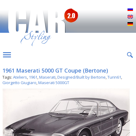
Р
E
D
1961 Maserati 5000 GT Coupe (Bertone)
Tags:
Ateliers
,
1961
,
Maserati
,
Designed/Built by Bertone
,
Turin61
,
Giorgetto Giugiaro
,
Maserati 5000GT