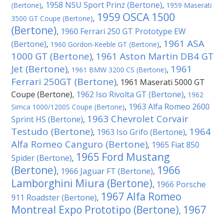
1958 NSU Sport Prinz (Bertone)
(Bertone)
,
,
1959 Maserati
1959 OSCA 1500
3500 GT Coupe (Bertone)
,
(Bertone)
1960 Ferrari 250 GT Prototype EW
,
1961 ASA
(Bertone)
,
1960 Gordon-Keeble GT (Bertone)
,
1000 GT (Bertone)
1961 Aston Martin DB4 GT
,
Jet (Bertone)
1961
,
1961 BMW 3200 CS (Bertone)
,
Ferrari 250GT (Bertone)
1961 Maserati 5000 GT
,
Coupe (Bertone)
1962 Iso Rivolta GT (Bertone)
,
,
1962
1963 Alfa Romeo 2600
Simca 1000/1200S Coupe (Bertone)
,
1963 Chevrolet Corvair
Sprint HS (Bertone)
,
Testudo (Bertone)
1964
1963 Iso Grifo (Bertone)
,
,
Alfa Romeo Canguro (Bertone)
1965 Fiat 850
,
1965 Ford Mustang
Spider (Bertone)
,
(Bertone)
1966
1966 Jaguar FT (Bertone)
,
,
Lamborghini Miura (Bertone)
1966 Porsche
,
1967 Alfa Romeo
911 Roadster (Bertone)
,
Montreal Expo Prototipo (Bertone)
1967
,