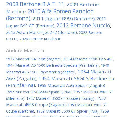
2008 Bertone B.A.T. 11
2009 Bertone
,
2010 Alfa Romeo Pandion
Mantide
,
(Bertone)
2011 Jaguar B99 (Bertone)
2011
,
,
2012 Bertone Nuccio
Jaguar B99 GT (Bertone)
,
,
2013 Aston Martin Jet 2+2 (Bertone)
,
2022 Bertone
GB110
,
2026 Bertone Runabout
Andere
Maserati
1932 Maserati V4 Sport (Zagato)
,
1934 Maserati 1100 Tipo 4CS
,
1947 Maserati A6 1500 Berlinetta Speciale (Pininfarina)
,
1949
1954 Maserati
Maserati A6G 1500 Panoramica (Zagato)
,
A6G (Zagato)
1954 Maserati A6GCS Berlinetta
,
(Pininfarina)
1955 Maserati A6G Spider (Zagato)
,
,
1956 Maserati A6G/2000 Spyder (Frua)
,
1957 Maserati 3500 GT
1957
(Allemano)
,
1957 Maserati 3500 GT Coupe (Touring)
,
Maserati 450S Coupe (Zagato)
,
1959 Maserati 3500 GT
Coupe (Bertone)
,
1959 Maserati 3500 GT Spider (Frua)
,
1959