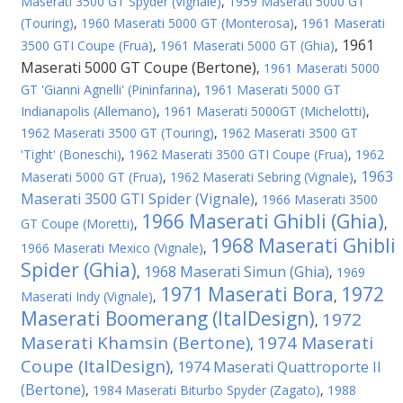
Maserati 3500 GT Spyder (Vignale)
,
1959 Maserati 5000 GT
(Touring)
,
1960 Maserati 5000 GT (Monterosa)
,
1961 Maserati
1961
3500 GTI Coupe (Frua)
,
1961 Maserati 5000 GT (Ghia)
,
Maserati 5000 GT Coupe (Bertone)
,
1961 Maserati 5000
GT 'Gianni Agnelli' (Pininfarina)
,
1961 Maserati 5000 GT
Indianapolis (Allemano)
,
1961 Maserati 5000GT (Michelotti)
,
1962 Maserati 3500 GT (Touring)
,
1962 Maserati 3500 GT
'Tight' (Boneschi)
,
1962 Maserati 3500 GTI Coupe (Frua)
,
1962
1963
Maserati 5000 GT (Frua)
,
1962 Maserati Sebring (Vignale)
,
Maserati 3500 GTI Spider (Vignale)
,
1966 Maserati 3500
1966 Maserati Ghibli (Ghia)
GT Coupe (Moretti)
,
,
1968 Maserati Ghibli
1966 Maserati Mexico (Vignale)
,
Spider (Ghia)
1968 Maserati Simun (Ghia)
,
,
1969
1971 Maserati Bora
1972
Maserati Indy (Vignale)
,
,
Maserati Boomerang (ItalDesign)
1972
,
Maserati Khamsin (Bertone)
1974 Maserati
,
Coupe (ItalDesign)
1974 Maserati Quattroporte II
,
(Bertone)
,
1984 Maserati Biturbo Spyder (Zagato)
,
1988