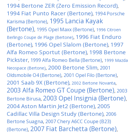
1994 Bertone ZER (Zero Emission Record)
,
1994 Fiat Punto Racer (Bertone)
1994 Porsche
,
1995 Lancia Kayak
Karisma (Bertone)
,
(Bertone)
1995 Opel Maxx (Bertone)
,
,
1996 Citroen
1996 Fiat Enduro
Berlingo Coupe de Plage (Bertone)
,
(Bertone)
1996 Opel Slalom (Bertone)
1997
,
,
Alfa Romeo Sportut (Bertone)
1998 Bertone
,
Pickster
1999 Alfa Romeo Bella (Bertone)
,
,
1999 Mazda
2000 Bertone Slim
2001
Neospace (Bertone)
,
,
Oldsmobile O4 (Bertone)
2001 Opel Filo (Bertone)
,
,
2001 Saab 9X (Bertone)
,
2002 Bertone Novanta
,
2003 Alfa Romeo GT Coupe (Bertone)
2003
,
2003 Opel Insignia (Bertone)
Bertone Birusa
,
,
2004 Aston Martin Jet2 (Bertone)
2005
,
Cadillac Villa Design Study (Bertone)
2006
,
Bertone Suagna
2007 Chery A6CC Coupe (B23)
,
2007 Fiat Barchetta (Bertone)
(Bertone)
,
,