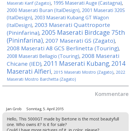
1995 Maserati Auge (Castagna)
Maserati Karif (Zagato)
,
,
2000 Maserati Buran (ItalDesign)
2001 Maserati 320S
,
(ItalDesign)
2003 Maserati Kubang GT Wagon
,
2003 Maserati Quattroporte
(ItalDesign)
,
2005 Maserati Birdcage 75th
(Pininfarina)
,
(Pininfarina)
2007 Maserati GS (Zagato)
,
,
2008 Maserati A8 GCS Berlinetta (Touring)
,
2008 Maserati
2008 Maserati Bellagio (Touring)
,
2011 Maserati Kubang
2014
Chicane (IED)
,
,
Maserati Alfieri
,
2015 Maserati Mostro (Zagato)
,
2022
Maserati Mostro Barchetta (Zagato)
Kommentare
Jan Grob
Sonntag, 5. April 2015
Hello, This 5000GT made by Bertone is the most beautyfull
one. Who owns it? Is it for sale?
Could I have more pictures of it, in color, please?