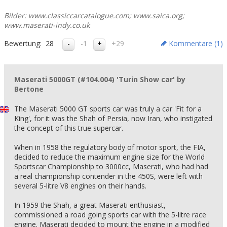
Bilder: www.classiccarcatalogue.com; www.saica.org;
www.maserati-indy.co.uk
Bewertung:
28
-1
+29
Kommentare (
1
)
Maserati 5000GT (#104.004) 'Turin Show car' by
Bertone
The Maserati 5000 GT sports car was truly a car 'Fit for a
King', for it was the Shah of Persia, now Iran, who instigated
the concept of this true supercar.
When in 1958 the regulatory body of motor sport, the FIA,
decided to reduce the maximum engine size for the World
Sportscar Championship to 3000cc, Maserati, who had had
a real championship contender in the 450S, were left with
several 5-litre V8 engines on their hands.
In 1959 the Shah, a great Maserati enthusiast,
commissioned a road going sports car with the 5-litre race
engine. Maserati decided to mount the engine in a modified