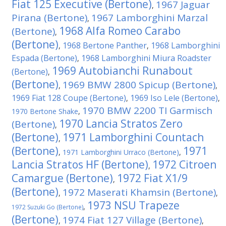
Fiat 125 Executive (Bertone)
1967 Jaguar
,
Pirana (Bertone)
1967 Lamborghini Marzal
,
1968 Alfa Romeo Carabo
(Bertone)
,
(Bertone)
1968 Bertone Panther
1968 Lamborghini
,
,
Espada (Bertone)
1968 Lamborghini Miura Roadster
,
1969 Autobianchi Runabout
(Bertone)
,
(Bertone)
1969 BMW 2800 Spicup (Bertone)
,
,
1969 Fiat 128 Coupe (Bertone)
1969 Iso Lele (Bertone)
,
,
1970 BMW 2200 TI Garmisch
1970 Bertone Shake
,
1970 Lancia Stratos Zero
(Bertone)
,
(Bertone)
1971 Lamborghini Countach
,
(Bertone)
1971
,
1971 Lamborghini Urraco (Bertone)
,
Lancia Stratos HF (Bertone)
1972 Citroen
,
Camargue (Bertone)
1972 Fiat X1/9
,
(Bertone)
1972 Maserati Khamsin (Bertone)
,
,
1973 NSU Trapeze
,
1972 Suzuki Go (Bertone)
(Bertone)
1974 Fiat 127 Village (Bertone)
,
,