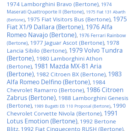
1974 Lamborghini Bravo (Bertone)
1974
,
Maserati Quattroporte II (Bertone)
,
1975 Fiat 131 Abarth
1975
1975 Fiat Visitors Bus (Bertone)
(Bertone)
,
,
Fiat X1/9 Dallara (Bertone)
1976 Alfa
,
Romeo Navajo (Bertone)
1976 Ferrari Rainbow
,
1977 Jaguar Ascot (Bertone)
1978
(Bertone)
,
,
1979 Volvo Tundra
Lancia Sibilo (Bertone)
,
(Bertone)
1980 Lamborghini Athon
,
1981 Mazda MX-81 Aria
(Bertone)
,
(Bertone)
1983
1982 Citroen BX (Bertone)
,
,
Alfa Romeo Delfino (Bertone)
1984
,
1986 Citroen
Chevrolet Ramarro (Bertone)
,
Zabrus (Bertone)
1988 Lamborghini Genesis
,
(Bertone)
1990
,
1989 Bugatti EB 110 Proposal (Bertone)
,
1991
Chevrolet Corvette Nivola (Bertone)
,
Lotus Emotion (Bertone)
1992 Bertone
,
Blitz
1992 Fiat Cinquecento RUSH (Bertone)
,
,