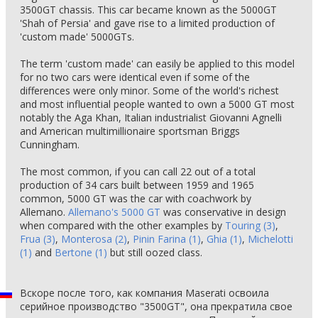
3500GT chassis. This car became known as the 5000GT
'Shah of Persia' and gave rise to a limited production of
'custom made' 5000GTs.
The term 'custom made' can easily be applied to this model
for no two cars were identical even if some of the
differences were only minor. Some of the world's richest
and most influential people wanted to own a 5000 GT most
notably the Aga Khan, Italian industrialist Giovanni Agnelli
and American multimillionaire sportsman Briggs
Cunningham.
The most common, if you can call 22 out of a total
production of 34 cars built between 1959 and 1965
common, 5000 GT was the car with coachwork by
Allemano.
Allemano's 5000 GT
was conservative in design
when compared with the other examples by
Touring (3)
,
Frua (3)
,
Monterosa (2)
,
Pinin Farina (1)
,
Ghia (1)
,
Michelotti
(1)
and
Bertone (1)
but still oozed class.
Вскоре после того, как компания Maserati освоила
серийное производство "3500GT", она прекратила свое