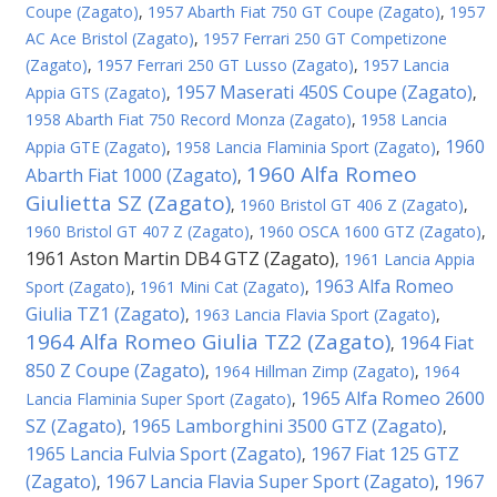
Coupe (Zagato)
,
1957 Abarth Fiat 750 GT Coupe (Zagato)
,
1957
AC Ace Bristol (Zagato)
,
1957 Ferrari 250 GT Competizone
(Zagato)
,
1957 Ferrari 250 GT Lusso (Zagato)
,
1957 Lancia
1957 Maserati 450S Coupe (Zagato)
Appia GTS (Zagato)
,
,
1958 Abarth Fiat 750 Record Monza (Zagato)
,
1958 Lancia
1960
Appia GTE (Zagato)
,
1958 Lancia Flaminia Sport (Zagato)
,
1960 Alfa Romeo
Abarth Fiat 1000 (Zagato)
,
Giulietta SZ (Zagato)
,
1960 Bristol GT 406 Z (Zagato)
,
1960 Bristol GT 407 Z (Zagato)
,
1960 OSCA 1600 GTZ (Zagato)
,
1961 Aston Martin DB4 GTZ (Zagato)
,
1961 Lancia Appia
1963 Alfa Romeo
Sport (Zagato)
,
1961 Mini Cat (Zagato)
,
Giulia TZ1 (Zagato)
,
1963 Lancia Flavia Sport (Zagato)
,
1964 Alfa Romeo Giulia TZ2 (Zagato)
1964 Fiat
,
850 Z Coupe (Zagato)
,
1964 Hillman Zimp (Zagato)
,
1964
1965 Alfa Romeo 2600
Lancia Flaminia Super Sport (Zagato)
,
SZ (Zagato)
1965 Lamborghini 3500 GTZ (Zagato)
,
,
1965 Lancia Fulvia Sport (Zagato)
1967 Fiat 125 GTZ
,
(Zagato)
1967 Lancia Flavia Super Sport (Zagato)
1967
,
,