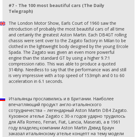
#7 - The 100 most beautiful cars (The Daily
Telegraph)
The London Motor Show, Earls Court of 1960 saw the
introduction of probably the most beautiful cars of all time
and certainly the greatest Aston Martin. Each DB4GT rolling
chassis were sent over to the Zagato factory in Milan to be
clothed in the lightweight body designed by the young Ercole
Spada. The Zagato was given an even more powerful
engine than the standard GT by using a higher 9.7:1
compression ratio. This was able to produce a quoted
314bhp. Needless to say that the performance was and still
is very impressive with a top speed of 153mph and 0 to 60
acceleration in 6.1 seconds.
Итальянцы прославились и в Британии. Наиболее
впечатляющий продукт англо-итальянского
сотрудничества – легендарный Aston Martin DB4 Zagato.
Кузовное ателье Zagato с 30-х годов ударно трудилось
для Alfa Romeo, Ferrari, Fiat, Lancia, Maserati, а в 1961
году владелец компании Aston Martin Дэвид Браун
заказал итальянскому ателье концепт на тему модели