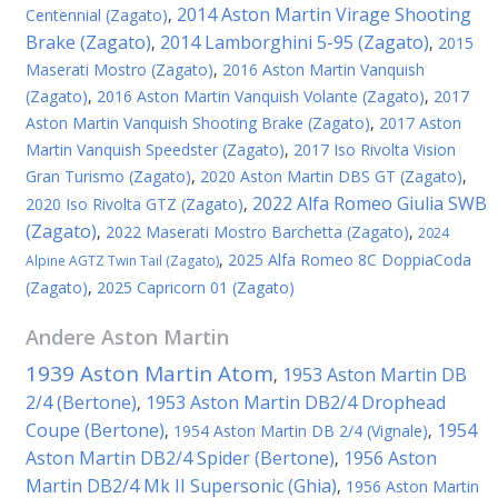
2014 Aston Martin Virage Shooting
Centennial (Zagato)
,
Brake (Zagato)
2014 Lamborghini 5-95 (Zagato)
,
,
2015
Maserati Mostro (Zagato)
,
2016 Aston Martin Vanquish
(Zagato)
,
2016 Aston Martin Vanquish Volante (Zagato)
,
2017
Aston Martin Vanquish Shooting Brake (Zagato)
,
2017 Aston
Martin Vanquish Speedster (Zagato)
,
2017 Iso Rivolta Vision
Gran Turismo (Zagato)
,
2020 Aston Martin DBS GT (Zagato)
,
2022 Alfa Romeo Giulia SWB
2020 Iso Rivolta GTZ (Zagato)
,
(Zagato)
,
2022 Maserati Mostro Barchetta (Zagato)
,
2024
,
2025 Alfa Romeo 8C DoppiaCoda
Alpine AGTZ Twin Tail (Zagato)
(Zagato)
,
2025 Capricorn 01 (Zagato)
Andere
Aston Martin
1939 Aston Martin Atom
1953 Aston Martin DB
,
2/4 (Bertone)
1953 Aston Martin DB2/4 Drophead
,
Coupe (Bertone)
1954
,
1954 Aston Martin DB 2/4 (Vignale)
,
Aston Martin DB2/4 Spider (Bertone)
1956 Aston
,
Martin DB2/4 Mk II Supersonic (Ghia)
,
1956 Aston Martin