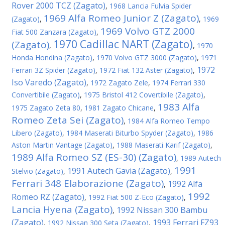
Rover 2000 TCZ (Zagato)
,
1968 Lancia Fulvia Spider
1969 Alfa Romeo Junior Z (Zagato)
(Zagato)
,
,
1969
1969 Volvo GTZ 2000
Fiat 500 Zanzara (Zagato)
,
1970 Cadillac NART (Zagato)
(Zagato)
,
,
1970
Honda Hondina (Zagato)
,
1970 Volvo GTZ 3000 (Zagato)
,
1971
1972
Ferrari 3Z Spider (Zagato)
,
1972 Fiat 132 Aster (Zagato)
,
Iso Varedo (Zagato)
,
1972 Zagato Zele
,
1974 Ferrari 330
Convertibile (Zagato)
,
1975 Bristol 412 Covertibile (Zagato)
,
1983 Alfa
1975 Zagato Zeta 80
,
1981 Zagato Chicane
,
Romeo Zeta Sei (Zagato)
,
1984 Alfa Romeo Tempo
Libero (Zagato)
,
1984 Maserati Biturbo Spyder (Zagato)
,
1986
Aston Martin Vantage (Zagato)
,
1988 Maserati Karif (Zagato)
,
1989 Alfa Romeo SZ (ES-30) (Zagato)
,
1989 Autech
1991
1991 Autech Gavia (Zagato)
Stelvio (Zagato)
,
,
Ferrari 348 Elaborazione (Zagato)
1992 Alfa
,
1992
Romeo RZ (Zagato)
,
1992 Fiat 500 Z-Eco (Zagato)
,
Lancia Hyena (Zagato)
1992 Nissan 300 Bambu
,
(Zagato)
1993 Ferrari FZ93
,
1992 Nissan 300 Seta (Zagato)
,