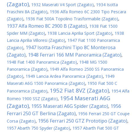
(Zagato)
,
1932 Maserati V4 Sport (Zagato)
,
1934 Isotta
Fraschini 8A (Zagato)
,
1936 Alfa Romeo 6C 2300 Tipo Pescara
(Zagato)
,
1936 Fiat 500A Topolino Trasformabile (Zagato)
,
1937 Alfa Romeo 8C 2900 B (Zagato)
,
1938 Fiat 1500
Spider MM (Zagato)
,
1938 Lancia Aprilia Sport (Zagato)
,
1938
Lancia Aprilia Villoresi (Zagato)
,
1947 Fiat 1100 Panoramica
1947 Isotta Fraschini Tipo 8C Monterosa
(Zagato)
,
(Zagato)
1948 Ferrari 166 MM Panoramica (Zagato)
,
,
1948 Fiat 1400 Panoramica (Zagato)
,
1948 MG 1500
Panoramica (Zagato)
,
1949 Alfa Romeo 2500 SS Panoramica
(Zagato)
,
1949 Lancia Ardea Panoramica (Zagato)
,
1949
Maserati A6G 1500 Panoramica (Zagato)
,
1950 Fiat 500 C
1952 Fiat 8VZ (Zagato)
Panoramica (Zagato)
,
,
1954 Alfa
1954 Maserati A6G
Romeo 1900 SSZ (Zagato)
,
(Zagato)
1955 Maserati A6G Spider (Zagato)
1956
,
,
Ferrari 250 GT Berlina (Zagato)
,
1956 Ferrari 250 GT Coupe
1956 Ferrari 250 GTZ Prototipo (Zagato)
Corsa (Zagato)
,
,
1957 Abarth 750 Spyder (Zagato)
,
1957 Abarth Fiat 500 GT