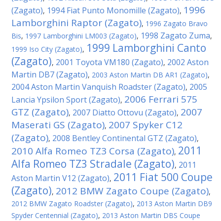
1996
(Zagato)
1994 Fiat Punto Monomille (Zagato)
,
,
Lamborghini Raptor (Zagato)
,
1996 Zagato Bravo
1998 Zagato Zuma
Bis
,
1997 Lamborghini LM003 (Zagato)
,
,
1999 Lamborghini Canto
1999 Iso City (Zagato)
,
(Zagato)
2001 Toyota VM180 (Zagato)
2002 Aston
,
,
Martin DB7 (Zagato)
,
2003 Aston Martin DB AR1 (Zagato)
,
2004 Aston Martin Vanquish Roadster (Zagato)
2005
,
2006 Ferrari 575
Lancia Ypsilon Sport (Zagato)
,
GTZ (Zagato)
2007
2007 Diatto Ottovu (Zagato)
,
,
Maserati GS (Zagato)
2007 Spyker C12
,
(Zagato)
2008 Bentley Continental GTZ (Zagato)
,
,
2011
2010 Alfa Romeo TZ3 Corsa (Zagato)
,
Alfa Romeo TZ3 Stradale (Zagato)
2011
,
2011 Fiat 500 Coupe
Aston Martin V12 (Zagato)
,
(Zagato)
2012 BMW Zagato Coupe (Zagato)
,
,
2012 BMW Zagato Roadster (Zagato)
,
2013 Aston Martin DB9
Spyder Centennial (Zagato)
,
2013 Aston Martin DBS Coupe