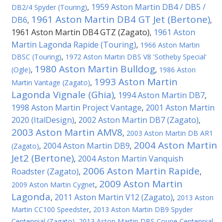
1959 Aston Martin DB4 / DB5 /
DB2/4 Spyder (Touring)
,
1961 Aston Martin DB4 GT Jet (Bertone)
DB6
,
,
1961 Aston Martin DB4 GTZ (Zagato)
1961 Aston
,
Martin Lagonda Rapide (Touring)
,
1966 Aston Martin
DBSC (Touring)
,
1972 Aston Martin DBS V8 'Sotheby Special'
1980 Aston Martin Bulldog
(Ogle)
,
,
1986 Aston
1993 Aston Martin
Martin Vantage (Zagato)
,
Lagonda Vignale (Ghia)
1994 Aston Martin DB7
,
,
1998 Aston Martin Project Vantage
2001 Aston Martin
,
2020 (ItalDesign)
2002 Aston Martin DB7 (Zagato)
,
,
2003 Aston Martin AMV8
,
2003 Aston Martin DB AR1
2004 Aston Martin
2004 Aston Martin DB9
(Zagato)
,
,
Jet2 (Bertone)
2004 Aston Martin Vanquish
,
2006 Aston Martin Rapide
Roadster (Zagato)
,
,
2009 Aston Martin
2009 Aston Martin Cygnet
,
Lagonda
2011 Aston Martin V12 (Zagato)
,
,
2013 Aston
Martin CC100 Speedster
,
2013 Aston Martin DB9 Spyder
Centennial (Zagato)
,
2013 Aston Martin DBS Coupe Centennial