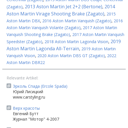
2013 Aston Martin Jet 2+2 (Bertone)
2014
(Zagato)
,
,
Aston Martin Virage Shooting Brake (Zagato)
,
2015
Aston Martin DBX
,
2016 Aston Martin Vanquish (Zagato)
,
2016
Aston Martin Vanquish Volante (Zagato)
,
2017 Aston Martin
Vanquish Shooting Brake (Zagato)
,
2017 Aston Martin Vanquish
2019
Speedster (Zagato)
,
2018 Aston Martin Lagonda Vision
,
Aston Martin Lagonda All-Terrain
,
2019 Aston Martin
Vanquish Vision
,
2020 Aston Martin DBS GT (Zagato)
,
2022
Aston Martin DBR22
Relevante Artikel:
Эрколь Спада (Ercole Spada)
Юрий Лисицкий
www.carstyling.ru
Верх красоты
Евгений Бутт
Журнал "Мотор" 4-2007