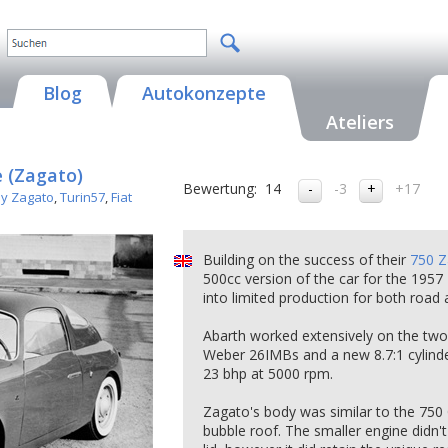
Blog
Autokonzepte
Ateliers
e (Zagato)
Bewertung:
14
-3
+17
by Zagato
,
Turin57
,
Fiat
Building on the success of their
750 Z
500cc version of the car for the 195
into limited production for both road a
Abarth worked extensively on the two c
Weber 26IMBs and a new 8.7:1 cylind
23 bhp at 5000 rpm.
Zagato's body was similar to the 750
bubble roof. The smaller engine didn'