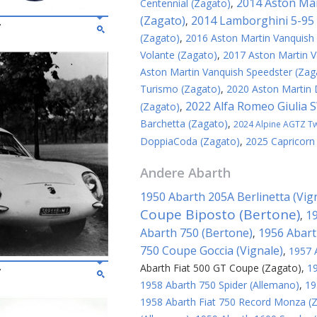
2014 Aston Mar
Centennial (Zagato)
,
(Zagato)
2014 Lamborghini 5-95 
,
7
(Zagato)
,
2016 Aston Martin Vanquish
Volante (Zagato)
,
2017 Aston Martin V
Aston Martin Vanquish Speedster (Zag
Turismo (Zagato)
,
2020 Aston Martin
2022 Alfa Romeo Giulia 
(Zagato)
,
Barchetta (Zagato)
,
2024 Alpine AGTZ Twi
DoppiaCoda (Zagato)
,
2025 Capricorn
Andere
Abarth
1950 Abarth 205A Berlinetta (Vig
Coupe Biposto (Bertone)
19
,
Abarth 750 (Bertone)
1956 Abart
,
750 Coupe Goccia (Vignale)
,
1957 
Abarth Fiat 500 GT Coupe (Zagato)
,
19
7
1958 Abarth 750 Spider (Allemano)
,
19
1958 Abarth Fiat 750 Record Monza (