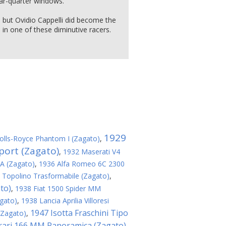
rear-quarter windows.
 but Ovidio Cappelli did become the
in one of these diminutive racers.
1929
olls-Royce Phantom I (Zagato)
,
port (Zagato)
,
1932 Maserati V4
8A (Zagato)
,
1936 Alfa Romeo 6C 2300
 Topolino Trasformabile (Zagato)
,
to)
,
1938 Fiat 1500 Spider MM
agato)
,
1938 Lancia Aprilia Villoresi
1947 Isotta Fraschini Tipo
(Zagato)
,
rari 166 MM Panoramica (Zagato)
,