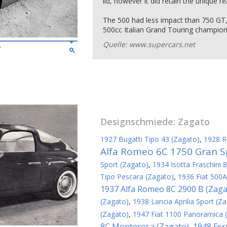
lid, however it did retain the unique 
The 500 had less impact than 750 GT,
500cc Italian Grand Touring champion 
Quelle: www.supercars.net
7
Designschmiede:
Zagato
1927 Bugatti Tipo 43 (Zagato)
,
1928 R
Alfa Romeo 6C 1750 Gran S
Sport (Zagato)
,
1934 Isotta Fraschini 
Tipo Pescara (Zagato)
,
1936 Fiat 500A
1937 Alfa Romeo 8C 2900 B (Zaga
(Zagato)
,
1938 Lancia Aprilia Sport (Z
(Zagato)
,
1947 Fiat 1100 Panoramica 
8C Monterosa (Zagato)
1948 Fer
,