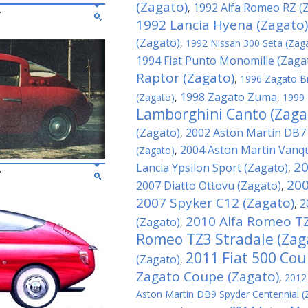
(Zagato)
1992 Alfa Romeo RZ (
,
7
1992 Lancia Hyena (Zagato)
(Zagato)
,
1992 Nissan 300 Seta (Zag
1994 Fiat Punto Monomille (Zaga
Raptor (Zagato)
,
1996 Zagato B
1998 Zagato Zuma
(Zagato)
,
,
1999 
Lamborghini Canto (Zaga
(Zagato)
2002 Aston Martin DB7
,
2004 Aston Martin Vanqu
(Zagato)
,
20
Lancia Ypsilon Sport (Zagato)
,
7
200
2007 Diatto Ottovu (Zagato)
,
2007 Spyker C12 (Zagato)
2
,
2010 Alfa Romeo TZ
(Zagato)
,
Romeo TZ3 Stradale (Zag
2011 Fiat 500 Cou
(Zagato)
,
Zagato Coupe (Zagato)
,
2012
Aston Martin DB9 Spyder Centennial (