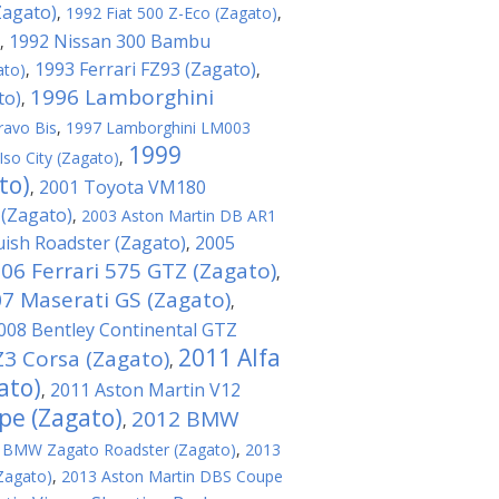
Zagato)
,
1992 Fiat 500 Z-Eco (Zagato)
,
1992 Nissan 300 Bambu
,
1993 Ferrari FZ93 (Zagato)
ato)
,
,
1996 Lamborghini
to)
,
ravo Bis
,
1997 Lamborghini LM003
1999
Iso City (Zagato)
,
to)
2001 Toyota VM180
,
 (Zagato)
,
2003 Aston Martin DB AR1
ish Roadster (Zagato)
2005
,
06 Ferrari 575 GTZ (Zagato)
,
7 Maserati GS (Zagato)
,
008 Bentley Continental GTZ
2011 Alfa
3 Corsa (Zagato)
,
ato)
2011 Aston Martin V12
,
pe (Zagato)
2012 BMW
,
 BMW Zagato Roadster (Zagato)
,
2013
Zagato)
,
2013 Aston Martin DBS Coupe