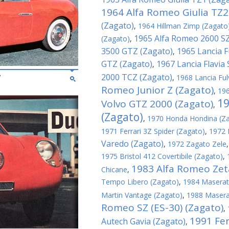
1964 Alfa Romeo Giulia TZ2
(Zagato)
,
1964 Hillman Zimp (Zagato
1965 Alfa Romeo 2600 SZ
(Zagato)
,
3500 GTZ (Zagato)
1965 Lancia F
,
GTZ (Zagato)
1967 Lancia Flavia
,
2000 TCZ (Zagato)
7
,
1968 Lancia Ful
Romeo Junior Z (Zagato)
,
196
19
Volvo GTZ 2000 (Zagato)
,
(Zagato)
,
1970 Honda Hondina (Z
1971 Ferrari 3Z Spider (Zagato)
,
1972 
Varedo (Zagato)
,
1972 Zagato Zele
1975 Bristol 412 Covertibile (Zagato)
,
1983 Alfa Romeo Zeta
Chicane
,
Tempo Libero (Zagato)
,
1984 Maserati
Martin Vantage (Zagato)
,
1988 Maserat
Romeo SZ (ES-30) (Zagato)
,
1991 Fer
Autech Gavia (Zagato)
,