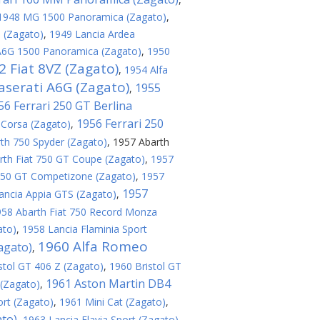
1948 MG 1500 Panoramica (Zagato)
,
 (Zagato)
,
1949 Lancia Ardea
A6G 1500 Panoramica (Zagato)
,
1950
2 Fiat 8VZ (Zagato)
,
1954 Alfa
serati A6G (Zagato)
1955
,
56 Ferrari 250 GT Berlina
1956 Ferrari 250
 Corsa (Zagato)
,
th 750 Spyder (Zagato)
,
1957 Abarth
rth Fiat 750 GT Coupe (Zagato)
,
1957
 250 GT Competizone (Zagato)
,
1957
1957
ancia Appia GTS (Zagato)
,
958 Abarth Fiat 750 Record Monza
ato)
,
1958 Lancia Flaminia Sport
1960 Alfa Romeo
agato)
,
stol GT 406 Z (Zagato)
,
1960 Bristol GT
1961 Aston Martin DB4
(Zagato)
,
ort (Zagato)
,
1961 Mini Cat (Zagato)
,
ato)
,
1963 Lancia Flavia Sport (Zagato)
,