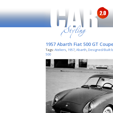
1957 Abarth Fiat 500 GT Coup
Tags:
Ateliers
,
1957
,
Abarth
,
Designed/Built 
500