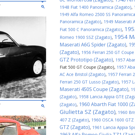
7
1948 Fiat 1400 Panoramica (Zagato)
,
1949 Alfa Romeo 2500 SS Panoramica
Panoramica (Zagato)
,
1949 Maserati 
195
Fiat 500 C Panoramica (Zagato)
,
1954 Ma
Romeo 1900 SSZ (Zagato)
,
Maserati A6G Spider (Zagato)
19
,
(Zagato)
,
1956 Ferrari 250 GT Coupe
GTZ Prototipo (Zagato)
,
1957 Abar
Fiat 500 GT Coupe (Zagato)
,
1957 Aba
AC Ace Bristol (Zagato)
,
1957 Ferrari
Ferrari 250 GT Lusso (Zagato)
,
1957 L
Maserati 450S Coupe (Zagato)
,
1
(Zagato)
,
1958 Lancia Appia GTE (Zag
1960 Abarth Fiat 1000 (Z
(Zagato)
,
7
Giulietta SZ (Zagato)
,
1960 Bri
407 Z (Zagato)
,
1960 OSCA 1600 GTZ 
GTZ (Zagato)
,
1961 Lancia Appia Sp
1963 Alfa Romeo Giulia TZ1 (Zag