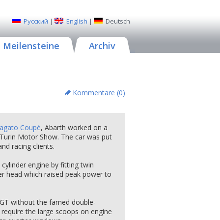
Русский
|
English
|
Deutsch
Meilensteine
Archiv
Kommentare (
0
)
agato Coupé
, Abarth worked on a
7 Turin Motor Show. The car was put
nd racing clients.
ylinder engine by fitting twin
er head which raised peak power to
 GT without the famed double-
t require the large scoops on engine