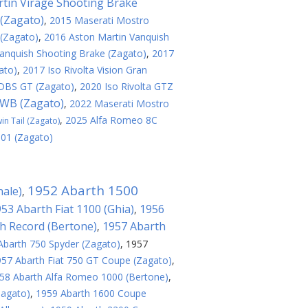
tin Virage Shooting Brake
(Zagato)
,
2015 Maserati Mostro
 (Zagato)
,
2016 Aston Martin Vanquish
anquish Shooting Brake (Zagato)
,
2017
ato)
,
2017 Iso Rivolta Vision Gran
 DBS GT (Zagato)
,
2020 Iso Rivolta GTZ
SWB (Zagato)
,
2022 Maserati Mostro
,
2025 Alfa Romeo 8C
n Tail (Zagato)
 01 (Zagato)
1952 Abarth 1500
nale)
,
53 Abarth Fiat 1100 (Ghia)
1956
,
h Record (Bertone)
1957 Abarth
,
Abarth 750 Spyder (Zagato)
,
1957
57 Abarth Fiat 750 GT Coupe (Zagato)
,
58 Abarth Alfa Romeo 1000 (Bertone)
,
Zagato)
,
1959 Abarth 1600 Coupe