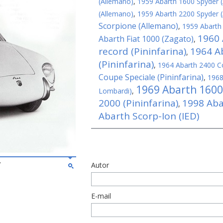
(Allemano)
,
1959 Abarth 1600 Spyder 
(Allemano)
,
1959 Abarth 2200 Spyder 
Scorpione (Allemano)
,
1959 Abarth 
1960
Abarth Fiat 1000 (Zagato)
,
record (Pininfarina)
1964 A
,
(Pininfarina)
,
1964 Abarth 2400 C
Coupe Speciale (Pininfarina)
,
1968
1969 Abarth 1600 
Lombardi)
,
2000 (Pininfarina)
1998 Aba
,
Abarth Scorp-Ion (IED)
7
Autor
E-mail