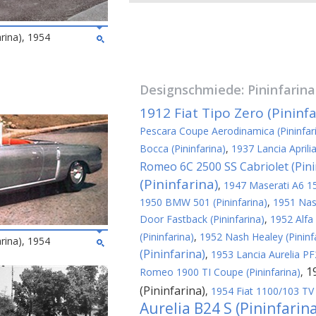
arina), 1954
Designschmiede:
Pininfarina
1912 Fiat Tipo Zero (Pininfa
Pescara Coupe Aerodinamica (Pininfar
Bocca (Pininfarina)
,
1937 Lancia Aprili
Romeo 6C 2500 SS Cabriolet (Pini
(Pininfarina)
,
1947 Maserati A6 150
1950 BMW 501 (Pininfarina)
,
1951 Nash
Door Fastback (Pininfarina)
,
1952 Alfa
(Pininfarina)
,
1952 Nash Healey (Pininf
arina), 1954
(Pininfarina)
,
1953 Lancia Aurelia PF2
1
Romeo 1900 TI Coupe (Pininfarina)
,
(Pininfarina)
,
1954 Fiat 1100/103 TV 
Aurelia B24 S (Pininfarin