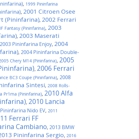
ininfarina)
,
1999 Pininfarina
2001 Citroen Osee
ninfarina)
,
t (Pininfarina)
2002 Ferrari
,
2003
F Fantasy (Pininfarina)
,
farina)
2003 Maserati
,
2004
2003 Pininfarina Enjoy
,
farina)
2004 Pininfarina Double-
,
2005
2005 Chery M14 (Pininfarina)
,
Pininfarina)
2006 Ferrari
,
2008
iance BC3 Coupe (Pininfarina)
,
ninfarina Sintesi
,
2008 Rolls-
2010 Alfa
a Pr1ma (Pininfarina)
,
infarina)
2010 Lancia
,
Pininfarina Nido EV
,
2011
11 Ferrari FF
farina Cambiano
2013 BMW
,
2013 Pininfarina Sergio
,
2016