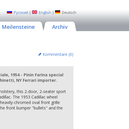
Русский
|
English
|
Deutsch
Meilensteine
Archiv
Kommentare (
0
)
iale, 1954 - Pinin Farina special
hinetti, NY Ferrari importer.
holstery, this 2-door, 2-seater sport
adillac. The 1953 Cadillac wheel
heavily-chromed oval front grille
 the front bumper "bullets" and the