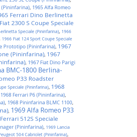
(Pininfarina)
1965 Alfa Romeo
,
965 Ferrari Dino Berlinetta
Fiat 2300 S Coupe Speciale
rlinetta Speciale (Pininfarina)
,
1966
,
1966 Fiat 124 Sport Coupe Speciale
1967
e Prototipo (Pininfarina)
,
ne (Pininfarina)
1967
,
ninfarina)
1967 Fiat Dino Parigi
,
na BMC-1800 Berlina-
Romeo P33 Roadster
1968
pe Speciale (Pininfarina)
,
1968 Ferrari P6 (Pininfarina)
,
,
na)
1968 Pininfarina BLMC 1100
,
,
1969 Alfa Romeo P33
na)
,
Ferrari 512S Speciale
nager (Pininfarina)
,
1969 Lancia
eugeot 504 Cabriolet (Pininfarina)
,