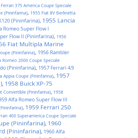
 Ferrari 375 America Coupe Speciale
e (Pininfarina)
,
1955 Fiat 8V Berlinetta
1955 Lancia
120 (Pininfarina)
,
fa Romeo Super Flow I
er Flow II (Pininfarina)
,
1956
56 Fiat Multipla Marine
1956 Rambler
oupe (Pininfarina)
,
a Romeo 2000 Coupe Speciale
do (Pininfarina)
1957 Ferrari 4.9
,
1957
a Appia Coupe (Pininfarina)
,
)
1958 Buick XP-75
,
t Convertible (Pininfarina)
,
1958
959 Alfa Romeo Super Flow III
1959 Ferrari 250
(Pininfarina)
,
rrari 400 Superamerica Coupe Speciale
upe (Pininfarina)
1960
,
 (Pininfarina)
1960 Alfa
,