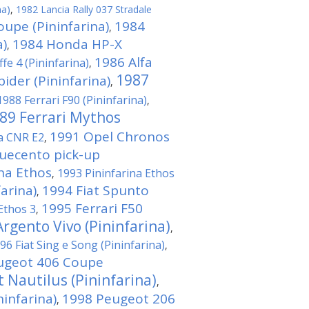
na)
,
1982 Lancia Rally 037 Stradale
oupe (Pininfarina)
1984
,
a)
1984 Honda HP-X
,
1986 Alfa
fe 4 (Pininfarina)
,
1987
der (Pininfarina)
,
1988 Ferrari F90 (Pininfarina)
,
89 Ferrari Mythos
1991 Opel Chronos
na CNR E2
,
quecento pick-up
ina Ethos
1993 Pininfarina Ethos
,
arina)
1994 Fiat Spunto
,
1995 Ferrari F50
Ethos 3
,
rgento Vivo (Pininfarina)
,
96 Fiat Sing e Song (Pininfarina)
,
ugeot 406 Coupe
 Nautilus (Pininfarina)
,
infarina)
1998 Peugeot 206
,