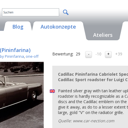
Blog
Autokonzepte
Ateliers
(Pininfarina)
Bewertung:
29
-10
+39
by Pininfarina
,
one-off
Cadillac Pininfarina Cabriolet Spec
Cadillac Sport roadster for Luigi C
Painted silver gray with tan leather up
roadster is hardly recognizable as a C
discs and the Cadillac emblem on the 
give it away, as do to a lesser extent
large, gold "V" on the radiator grille.
Quelle: www.car-nection.com