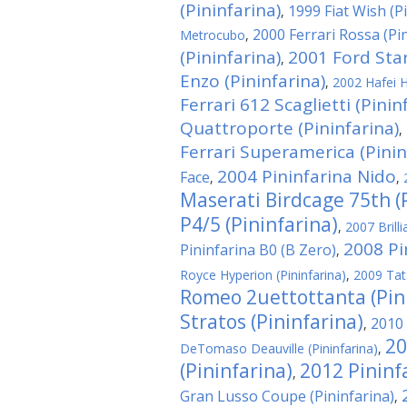
(Pininfarina)
1999 Fiat Wish (P
,
2000 Ferrari Rossa (Pi
Metrocubo
,
(Pininfarina)
2001 Ford Star
,
Enzo (Pininfarina)
,
2002 Hafei H
Ferrari 612 Scaglietti (Pinin
Quattroporte (Pininfarina)
,
Ferrari Superamerica (Pinin
2004 Pininfarina Nido
Face
,
,
Maserati Birdcage 75th (
P4/5 (Pininfarina)
,
2007 Brill
2008 Pi
Pininfarina B0 (B Zero)
,
Royce Hyperion (Pininfarina)
,
2009 Tat
Romeo 2uettottanta (Pin
Stratos (Pininfarina)
2010 
,
20
DeTomaso Deauville (Pininfarina)
,
(Pininfarina)
2012 Pinin
,
Gran Lusso Coupe (Pininfarina)
,