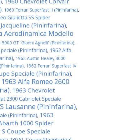
1960 Chevrolet Corvair
)
,
)
,
1960 Ferrari Superfast II (Pininfarina)
,
eo Giulietta SS Spider
 Jacqueline (Pininfarina)
,
ta Aerodinamica Modello
5000 GT 'Gianni Agnelli' (Pininfarina)
,
eciale (Pininfarina)
1962 Alfa
,
arina)
,
1962 Austin Healey 3000
(Pininfarina)
,
1962 Ferrari Superfast IV
pe Speciale (Pininfarina)
,
1963 Alfa Romeo 2600
,
ina)
1963 Chevrolet
,
iat 2300 Cabriolet Speciale
 S Lausanne (Pininfarina)
,
1963
le (Pininfarina)
,
Abarth 1000 Spider
0 S Coupe Speciale
nz 230 SL Coupe (Pininfarina)
,