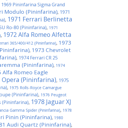
1969 Pininfarina Sigma Grand
,
ri Modulo (Pininfarina)
1971
,
1971 Ferrari Berlinetta
na)
,
U Ro-80 (Pininfarina)
,
1971
1972 Alfa Romeo Alfetta
)
,
1973
rrari 365/400/412 (Pininfarina)
,
Pininfarina)
1973 Chevrolet
,
arina)
1974 Ferrari CR 25
,
aremma (Pininfarina)
,
1974
 Alfa Romeo Eagle
 Opera (Pininfarina)
1975
,
ina)
,
1975 Rolls-Royce Camargue
upe (Pininfarina)
,
1976 Peugeot
1978 Jaguar XJ
 (Pininfarina)
,
ncia Gamma Spider (Pininfarina)
,
1978
i Pinin (Pininfarina)
,
1980
81 Audi Quartz (Pininfarina)
,