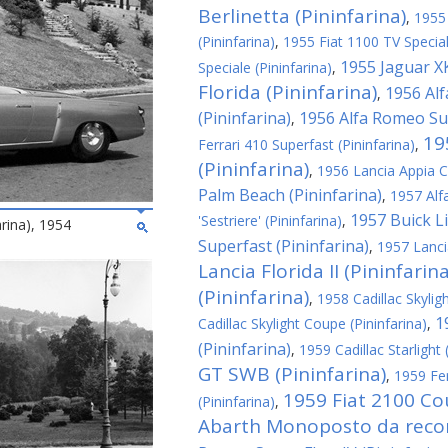
Berlinetta (Pininfarina)
,
1955
(Pininfarina)
,
1955 Fiat 1100 TV Special
1955 Jaguar XK
Speciale (Pininfarina)
,
Florida (Pininfarina)
1956 Al
,
(Pininfarina)
1956 Alfa Romeo Sup
,
19
Ferrari 410 Superfast (Pininfarina)
,
(Pininfarina)
,
1956 Lancia Appia C
Palm Beach (Pininfarina)
,
1957 Alf
1957 Buick Li
'Sestriere' (Pininfarina)
,
arina), 1954
Superfast (Pininfarina)
,
1957 Lanci
Lancia Florida II (Pininfarina
(Pininfarina)
,
1958 Cadillac Skyligh
1
Cadillac Skylight Coupe (Pininfarina)
,
(Pininfarina)
,
1959 Cadillac Starlight 
GT SWB (Pininfarina)
,
1959 Fe
1959 Fiat 2100 Co
(Pininfarina)
,
Abarth Monoposto da record