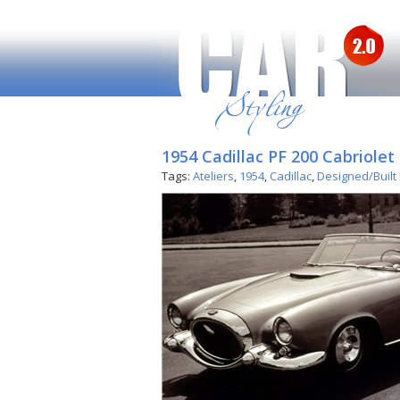
1954 Cadillac PF 200 Cabriolet 
Tags:
Ateliers
,
1954
,
Cadillac
,
Designed/Built 