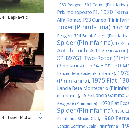
1969 Peugeot 504 Coupe (Pininfarina)
1970 Ferra
Prix monoposto F1
,
1954 - Вариант с
Alfa Romeo P33 Cuneo (Pininfari
Boxer (Pininfarina)
1971 NS
,
Peugeot 504 Break Riviera (Pininfarina
Spider (Pininfarina)
,
1972 Fe
Autobianchi A 112 Giovani (
XP-897GT Two-Rotor (Pininf
1974 Fiat 130 M
(Pininfarina)
,
1975
Lancia Beta Spider (Pininfarina)
,
1975 Fiat 130
(Pininfarina)
,
Lancia Beta Montecarlo (Pininfar
1976 Lancia Gamma Co
(Pininfarina)
,
1978 Fiat Ecos
Peugette (Pininfarina)
,
Spider (Pininfarina)
,
1978 La
1980 Ferrar
1954 - Essen Motor
Pininfarina Studio CNR
,
19
Lancia Gamma Scala (Pininfarina)
,