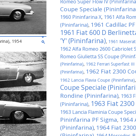
Romeo Super Flow IV (Pininfarina
Coupe Speciale (Pininfarina
1960 Pininfarina X
1961 Alfa Rom
,
1961 Cadillac PF
(Pininfarina)
,
1961 Fiat 600 D Berlinet
'Y' (Pininfarina)
arina), 1954
,
1961 Maserati 
1962 Alfa Romeo 2600 Cabriolet Sp
Romeo Giulietta SS Coupe (Pininf
(Pininfarina)
,
1962 Ferrari Superfast III 
1962 Fiat 2300 Cou
(Pininfarina)
,
1962 Lancia Flavia Coupe (Pininfarina)
Coupe Speciale (Pininfar
Rondine (Pininfarina)
1963 F
,
1963 Fiat 2300
(Pininfarina)
,
1963 Lancia Flaminia Coupe Specia
Pininfarina PF Sigma
1964 
,
(Pininfarina)
1964 Fiat 230
,
(Pininfarina)
1964 Mercedes-Be
,