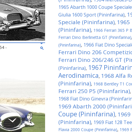
1965 Abarth 1000 Coupe Speciale 
1
Giulia 1600 Sport (Pininfarina)
,
Speciale (Pininfarina)
1965 
,
(Pininfarina)
,
1966 Ferrari 365 P Be
Ferrari Dino Berlinetta GT (Pininfarina)
1966 Fiat Dino Special
(Pininfarina)
,
54 -
Ferrari Dino 206 Competizio
Ferrari Dino 206/246 GT (Pi
1967 Pininfari
(Pininfarina)
,
Aerodinamica
1968 Alfa 
,
(Pininfarina)
,
1968 Bentley T1 Cou
Ferrari 250 P5 (Pininfarina)
1968 Fiat Dino Ginevra (Pininfari
1969 Abarth 2000 (Pininfari
Coupe (Pininfarina)
1969 
,
(Pininfarina)
1969 Fiat 128 Tee
,
Flavia 2000 Coupe (Pininfarina)
,
1969 P