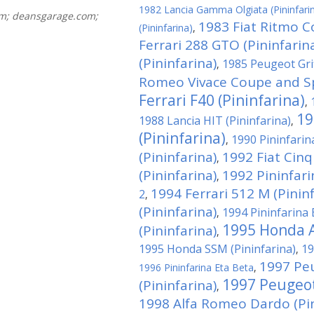
1982 Lancia Gamma Olgiata (Pininfari
om; deansgarage.com;
1983 Fiat Ritmo C
(Pininfarina)
,
Ferrari 288 GTO (Pininfarin
(Pininfarina)
1985 Peugeot Grif
,
Romeo Vivace Coupe and Spi
Ferrari F40 (Pininfarina)
,
19
1988 Lancia HIT (Pininfarina)
,
(Pininfarina)
1990 Pininfari
,
(Pininfarina)
1992 Fiat Cin
,
(Pininfarina)
1992 Pininfar
,
1994 Ferrari 512 M (Pininf
2
,
(Pininfarina)
1994 Pininfarina 
,
1995 Honda A
(Pininfarina)
,
1995 Honda SSM (Pininfarina)
19
,
1997 Pe
1996 Pininfarina Eta Beta
,
1997 Peugeot
(Pininfarina)
,
1998 Alfa Romeo Dardo (Pin