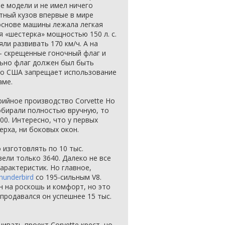
е модели и не имел ничего
нтный кузов впервые в мире
 основе машины лежала легкая
я «шестерка» мощностью 150 л. с.
ли развивать 170 км/ч. А на
– скрещенные гоночный флаг и
ально флаг должен был быть
во США запрещает использование
аме.
рийное производство Corvette Но
обирали полностью вручную, то
300. Интересно, что у первых
ерха, ни боковых окон.
изготовлять по 10 тыс.
вели только 3640. Далеко не все
арактеристик. Но главное,
hunderbird
со 195-сильным V8.
 на роскошь и комфорт, но это
продавался он успешнее 15 тыс.
чивать проект Corvette крест, но