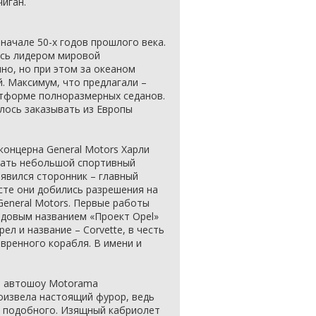
чиган.
 начале 50-х годов прошлого века.
ись лидером мировой
но, но при этом за океаном
. Максимум, что предлагали –
атформе полноразмерных седанов.
лось заказывать из Европы
концерна General Motors Харли
дать небольшой спортивный
оявился сторонник – главный
есте они добились разрешения на
General Motors. Первые работы
одовым названием «Проект Opel»
рел и название – Corvette, в честь
вренного корабля. В имени и
на автошоу Motorama
роизвела настоящий фурор, ведь
о подобного. Изящный кабриолет