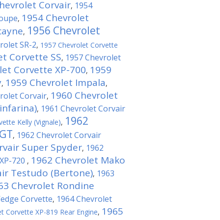
hevrolet Corvair
1954
,
1954 Chevrolet
Coupe
,
1956 Chevrolet
cayne
,
rolet SR-2
,
1957 Chevrolet Corvette
et Corvette SS
1957 Chevrolet
,
let Corvette XP-700
1959
,
y
1959 Chevrolet Impala
,
,
1960 Chevrolet
rolet Corvair
,
infarina)
1961 Chevrolet Corvair
,
1962
ette Kelly (Vignale)
,
 GT
1962 Chevrolet Corvair
,
rvair Super Spyder
1962
,
1962 Chevrolet Mako
 XP-720
,
ir Testudo (Bertone)
1963
,
63 Chevrolet Rondine
Wedge Corvette
1964 Chevrolet
,
1965
t Corvette XP-819 Rear Engine
,