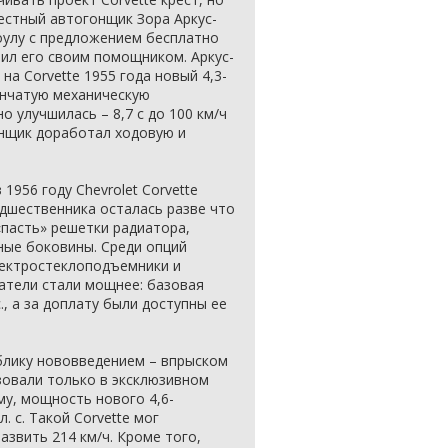
вестный автогонщик Зора Аркус-
оулу с предложением бесплатно
ил его своим помощником. Аркус-
на Corvette 1955 года новый 4,3-
енчатую механическую
 улучшилась – 8,7 с до 100 км/ч
онщик доработал ходовую и
1956 году Chevrolet Corvette
дшественника осталась разве что
«пасть» решетки радиатора,
ые боковины. Среди опций
лектростеклоподъемники и
атели стали мощнее: базовая
., а за доплату были доступны ее
ублику нововведением – впрыском
зовали только в эксклюзивном
му, мощность нового 4,6-
. с. Такой Corvette мог
развить 214 км/ч. Кроме того,