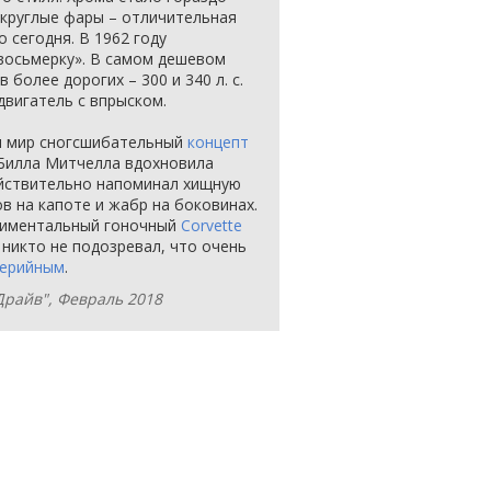
 круглые фары – отличительная
о сегодня. В 1962 году
восьмерку». В самом дешевом
в более дорогих – 300 и 340 л. с.
двигатель с впрыском.
л мир сногсшибательный
концепт
 Билла Митчелла вдохновила
ействительно напоминал хищную
в на капоте и жабр на боковинах.
ериментальный гоночный
Corvette
 никто не подозревал, что очень
серийным
.
-Драйв", Февраль 2018