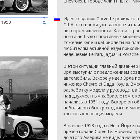
Chevrolet в городе Флинт, штат Ми
Идея создания Corvette родилась в
 1953
США в то время уже давно считал
автопромышленности. Как ни стран
почти не было спортивных моделей
тяжелые купе и кабриолеты на пл
Любителям активной езды приходи
недешевые Ferrari, Jaguar и Porsche.
В этой ситуации главный дизайнер 
Эрл выступил с предложением соз
автомобиль. Вскоре у идеи Эрла п
инженер Chevrolet Эдда Коула. Вм
разработку модели у руководства 
над двухместным кабриолетом с к
начались в 1951 году. Вскоре он об
небольшого быстроходного и мане
крылась концепция модели.
В начале 1953 года в Нью-Йорке 
презентовали Corvette. Новинка п
до этого Америка не видела ничег