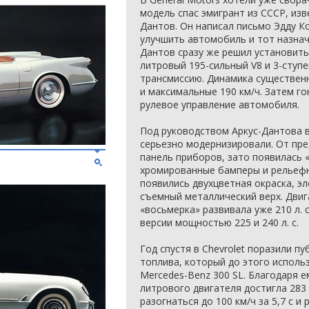
модель спас эмигрант из СССР, из
Дантов. Он написал письмо Эдду К
улучшить автомобиль и тот назнач
Дантов сразу же решил установить 
литровый 195-сильный V8 и 3-ступ
трансмиссию. Динамика существенно
и максимальные 190 км/ч. Затем г
рулевое управление автомобиля.
Под руководством Аркус-Дантова в 
серьезно модернизировали. От пре
панель приборов, зато появилась 
хромированные бамперы и рельефн
появились двухцветная окраска, э
съемный металлический верх. Двиг
«восьмерка» развивала уже 210 л. с
версии мощностью 225 и 240 л. с.
Год спустя в Chevrolet поразили п
топлива, который до этого исполь
Mercedes-Benz 300 SL. Благодаря е
литрового двигателя достигла 283 л
разогнаться до 100 км/ч за 5,7 с и 