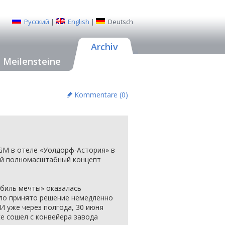
Русский
|
English
|
Deutsch
Archiv
Meilensteine
Kommentare (
0
)
GM в отеле «Уолдорф-Астория» в
ый полномасштабный концепт
обиль мечты» оказалась
ло принято решение немедленно
И уже через полгода, 30 июня
te сошел с конвейера завода