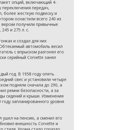
пакет опций, включающий 4-
у переключения передач,
 более жесткую подвеску и
ором оснастили всего 240 из
е версии получили привычные
45 и 275 л. с.
гонках и создал для них
 Обтекаемый автомобиль весил
игатель с впрыском разгонял его
ески серийный Corvette занял
ый год. В 1958 году опять
редний свес и установили четыре
ком подняли сначала до 290, а
учил ремни безопасности, а за
ды сидений и крыши. Изменения
9 году запланированного уровня
л ушел на пенсию, а сменил его
бновил внешность Corvette и
о стиля. Хрома стало гораздо