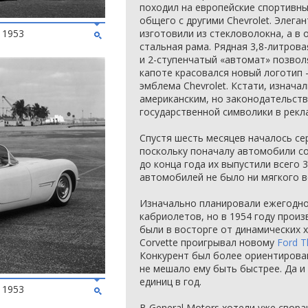
походил на европейские спортивны
общего с другими Chevrolet. Элега
 1953
изготовили из стекловолокна, а в
стальная рама. Рядная 3,8-литрова
и 2-ступенчатый «автомат» позволя
капоте красовался новый логотип 
эмблема Chevrolet. Кстати, изнач
американским, но законодательст
государственной символики в рекл
Спустя шесть месяцев началось се
поскольку поначалу автомобили с
до конца года их выпустили всего 
автомобилей не было ни мягкого в
Изначально планировали ежегодно 
кабриолетов, но в 1954 году произ
были в восторге от динамических х
Corvette проигрывал новому
Ford T
Конкурент был более ориентирован
не мешало ему быть быстрее. Да и 
единиц в год.
 1953
В General Motors хотели уже свора