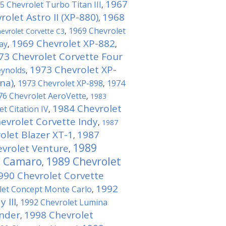
1967
5 Chevrolet Turbo Titan III
,
olet Astro II (XP-880)
1968
,
1969 Chevrolet
evrolet Corvette C3
,
1969 Chevrolet XP-882
ay
,
,
73 Chevrolet Corvette Four
1973 Chevrolet XP-
eynolds
,
na)
1973 Chevrolet XP-898
1974
,
,
76 Chevrolet AeroVette
,
1983
1984 Chevrolet
t Citation IV
,
evrolet Corvette Indy
,
1987
olet Blazer XT-1
1987
,
1989
vrolet Venture
,
C Camaro
1989 Chevrolet
,
990 Chevrolet Corvette
1992
let Concept Monte Carlo
,
 III
1992 Chevrolet Lumina
,
ander
1998 Chevrolet
,