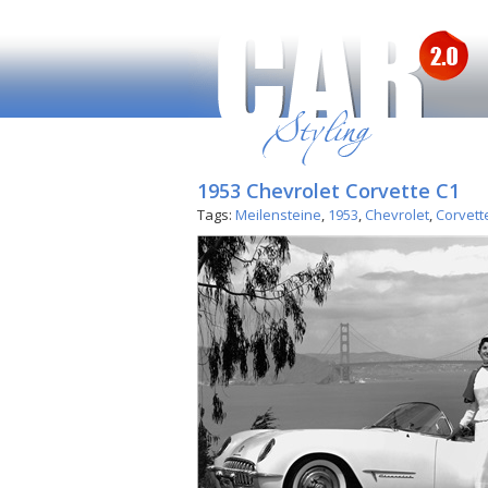
1953 Chevrolet Corvette C1
Tags:
Meilensteine
,
1953
,
Chevrolet
,
Corvett