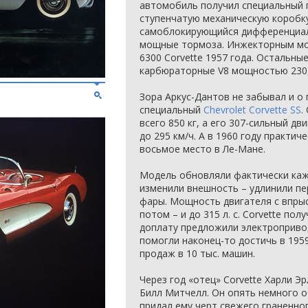
автомобиль получил специальный 
ступенчатую механическую коробк
самоблокирующийся дифференциал,
мощные тормоза. Инжекторным мот
6300 Corvette 1957 года. Остальны
карбюраторные V8 мощностью 230, 2
Зора Аркус-Дантов не забывал и о 
специальный
Chevrolet Corvette SS
.
всего 850 кг, а его 307-сильный дв
до 295 км/ч. А в 1960 году практич
восьмое место в Ле-Мане.
Модель обновляли фактически кажд
изменили внешность – удлинили пе
фары. Мощность двигателя с впрыс
потом – и до 315 л. с. Corvette пол
доплату предложили электроприво
помогли наконец-то достичь в 195
продаж в 10 тыс. машин.
Через год «отец» Corvette Харли Эр
Билл Митчелл. Он опять немного о
придал ему черт свежего граненног