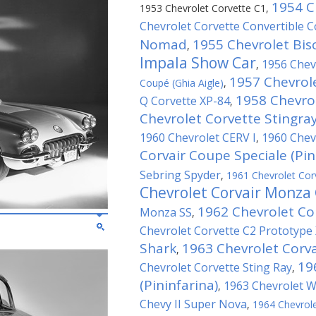
1954 C
1953 Chevrolet Corvette C1
,
Chevrolet Corvette Convertible 
Nomad
1955 Chevrolet Bis
,
Impala Show Car
1956 Chev
,
1957 Chevrol
Coupé (Ghia Aigle)
,
1958 Chevro
Q Corvette XP-84
,
Chevrolet Corvette Stingra
1960 Chevrolet CERV I
1960 Chev
,
Corvair Coupe Speciale (Pin
Sebring Spyder
,
1961 Chevrolet Corv
Chevrolet Corvair Monza
1962 Chevrolet Co
Monza SS
,
Chevrolet Corvette C2 Prototype
Shark
1963 Chevrolet Corva
,
19
Chevrolet Corvette Sting Ray
,
(Pininfarina)
1963 Chevrolet 
,
Chevy II Super Nova
,
1964 Chevrole