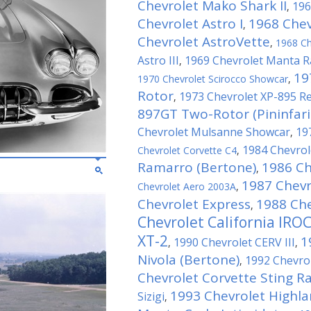
Chevrolet Mako Shark II
196
,
Chevrolet Astro I
1968 Chevr
,
Chevrolet AstroVette
,
1968 Ch
Astro III
1969 Chevrolet Manta R
,
19
1970 Chevrolet Scirocco Showcar
,
Rotor
1973 Chevrolet XP-895 R
,
897GT Two-Rotor (Pininfari
Chevrolet Mulsanne Showcar
19
,
1984 Chevrole
Chevrolet Corvette C4
,
Ramarro (Bertone)
1986 Ch
,
1987 Chevr
Chevrolet Aero 2003A
,
Chevrolet Express
1988 Che
,
Chevrolet California IRO
XT-2
1
1990 Chevrolet CERV III
,
,
Nivola (Bertone)
1992 Chevro
,
Chevrolet Corvette Sting Ray
1993 Chevrolet Highl
Sizigi
,