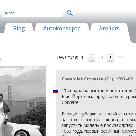
Blog
Autokonzepte
Ateliers
Bewertung:
4
-0
+4
e
Chevrolet Corvette (C1), 1953–62
17 января на выставочном стенде 
Нью-Йорке был представлен перв
Corvette.
Реакция публики на новый «автом
настолько положительной, что бы
запустить модель в производство. 
1953 года, первый серийный Corvet