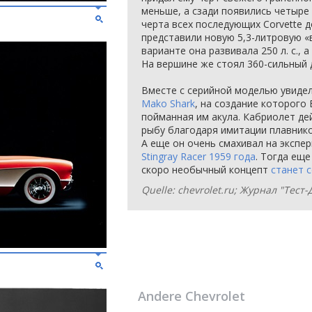
меньше, а сзади появились четыре
черта всех последующих Corvette д
представили новую 5,3-литровую «
варианте она развивала 250 л. с., а 
На вершине же стоял 360-сильный 
Вместе с серийной моделью увиде
Mako Shark
, на создание которого
пойманная им акула. Кабриолет д
рыбу благодаря имитации плавнико
А еще он очень смахивал на эксп
Stingray Racer 1959 года
. Тогда еще
скоро необычный концепт
станет 
Quelle: chevrolet.ru; Журнал "Тест
Andere
Chevrolet