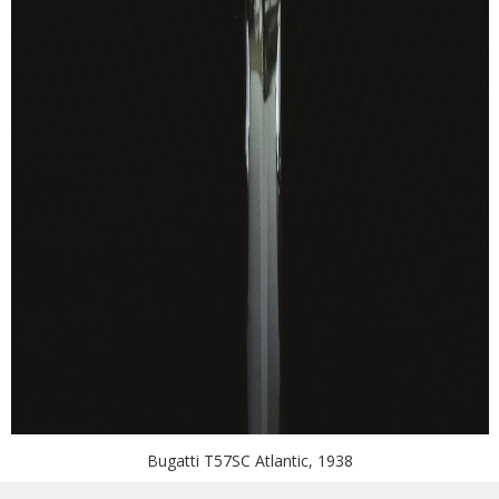
Bugatti T57SC Atlantic, 1938