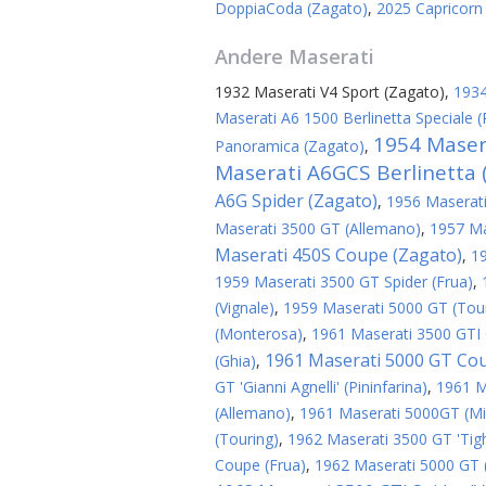
DoppiaCoda (Zagato)
,
2025 Capricorn
Andere
Maserati
1932 Maserati V4 Sport (Zagato)
,
1934
Maserati A6 1500 Berlinetta Speciale (P
1954 Maser
Panoramica (Zagato)
,
Maserati A6GCS Berlinetta (
A6G Spider (Zagato)
,
1956 Maserati
Maserati 3500 GT (Allemano)
,
1957 Ma
Maserati 450S Coupe (Zagato)
,
1
1959 Maserati 3500 GT Spider (Frua)
,
(Vignale)
,
1959 Maserati 5000 GT (Tou
(Monterosa)
,
1961 Maserati 3500 GTI 
1961 Maserati 5000 GT Co
(Ghia)
,
GT 'Gianni Agnelli' (Pininfarina)
,
1961 M
(Allemano)
,
1961 Maserati 5000GT (Mic
(Touring)
,
1962 Maserati 3500 GT 'Tigh
Coupe (Frua)
,
1962 Maserati 5000 GT 