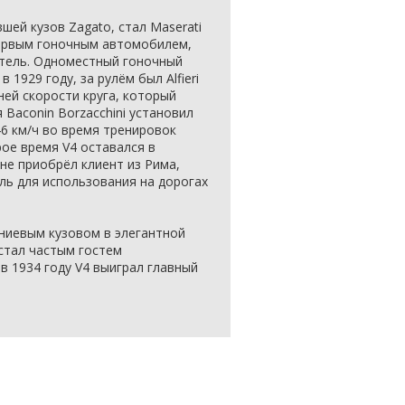
шей кузов Zagato, стал Maserati
 первым гоночным автомобилем,
тель. Одноместный гоночный
1929 году, за рулём был Alfieri
дней скорости круга, который
 Baconin Borzacchini установил
6 км/ч во время тренировок
рое время V4 оставался в
не приобрёл клиент из Рима,
ь для использования на дорогах
ниевым кузовом в элегантной
стал частым гостем
в 1934 году V4 выиграл главный