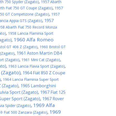
th 750 Spyder (Zagato)
,
1957 Abarth
rth Fiat 750 GT Coupe (Zagato)
,
1957
 250 GT Competizone (Zagato)
,
1957
1957
ancia Appia GTS (Zagato)
,
958 Abarth Fiat 750 Record Monza
ato)
,
1958 Lancia Flaminia Sport
1960 Alfa Romeo
agato)
,
stol GT 406 Z (Zagato)
,
1960 Bristol GT
1961 Aston Martin DB4
(Zagato)
,
ort (Zagato)
,
1961 Mini Cat (Zagato)
,
ato)
,
1963 Lancia Flavia Sport (Zagato)
,
 (Zagato)
1964 Fiat 850 Z Coupe
,
)
,
1964 Lancia Flaminia Super Sport
 (Zagato)
1965 Lamborghini
,
ulvia Sport (Zagato)
1967 Fiat 125
,
 Super Sport (Zagato)
1967 Rover
,
1969 Alfa
via Spider (Zagato)
,
1969
9 Fiat 500 Zanzara (Zagato)
,