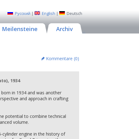
Русский
|
English
|
Deutsch
Meilensteine
Archiv
Kommentare (
0
)
ato), 1934
 born in 1934 and was another
erspective and approach in crafting
the potential to combine technical
alanced volume.
-cylinder engine in the history of