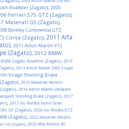
 (Zagato)
,
2003 Aston Martin DB AR1
ish Roadster (Zagato)
2005
,
06 Ferrari 575 GTZ (Zagato)
,
7 Maserati GS (Zagato)
,
008 Bentley Continental GTZ
2011 Alfa
3 Corsa (Zagato)
,
ato)
2011 Aston Martin V12
,
pe (Zagato)
2012 BMW
,
 BMW Zagato Roadster (Zagato)
,
2013
Zagato)
,
2013 Aston Martin DBS Coupe
tin Virage Shooting Brake
(Zagato)
,
2015 Maserati Mostro
 (Zagato)
,
2016 Aston Martin Vanquish
anquish Shooting Brake (Zagato)
,
2017
ato)
,
2017 Iso Rivolta Vision Gran
 DBS GT (Zagato)
,
2020 Iso Rivolta GTZ
SWB (Zagato)
,
2022 Maserati Mostro
,
2025 Alfa Romeo 8C
n Tail (Zagato)