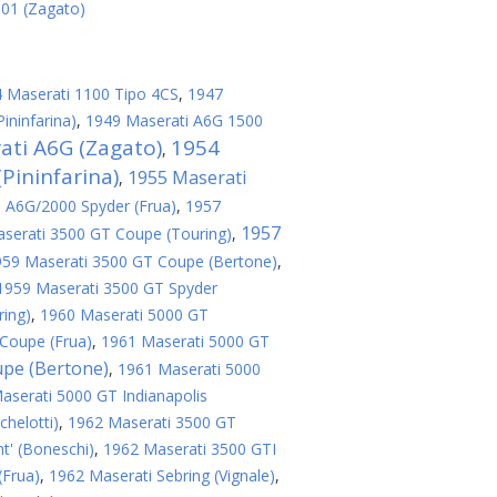
 01 (Zagato)
 Maserati 1100 Tipo 4CS
,
1947
ininfarina)
,
1949 Maserati A6G 1500
ati A6G (Zagato)
1954
,
Pininfarina)
1955 Maserati
,
 A6G/2000 Spyder (Frua)
,
1957
1957
serati 3500 GT Coupe (Touring)
,
959 Maserati 3500 GT Coupe (Bertone)
,
1959 Maserati 3500 GT Spyder
ring)
,
1960 Maserati 5000 GT
Coupe (Frua)
,
1961 Maserati 5000 GT
upe (Bertone)
,
1961 Maserati 5000
aserati 5000 GT Indianapolis
helotti)
,
1962 Maserati 3500 GT
t' (Boneschi)
,
1962 Maserati 3500 GTI
(Frua)
,
1962 Maserati Sebring (Vignale)
,