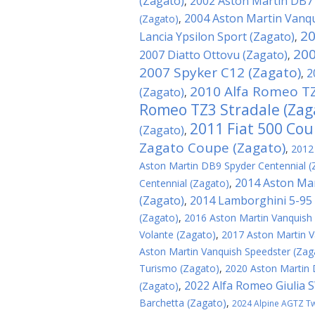
(Zagato)
2002 Aston Martin DB7
,
2004 Aston Martin Vanqu
(Zagato)
,
20
Lancia Ypsilon Sport (Zagato)
,
200
2007 Diatto Ottovu (Zagato)
,
2007 Spyker C12 (Zagato)
2
,
2010 Alfa Romeo TZ
(Zagato)
,
Romeo TZ3 Stradale (Zag
2011 Fiat 500 Cou
(Zagato)
,
Zagato Coupe (Zagato)
,
2012
Aston Martin DB9 Spyder Centennial (
2014 Aston Mar
Centennial (Zagato)
,
(Zagato)
2014 Lamborghini 5-95 
,
(Zagato)
,
2016 Aston Martin Vanquish
Volante (Zagato)
,
2017 Aston Martin V
Aston Martin Vanquish Speedster (Zag
Turismo (Zagato)
,
2020 Aston Martin
2022 Alfa Romeo Giulia 
(Zagato)
,
Barchetta (Zagato)
,
2024 Alpine AGTZ Twi