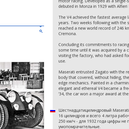
motor racing. Developed as a single-se
debuted in Monza in 1929 with Alfieri 
The V4 achieved the fastest average l
years. Two weeks following with the 
reached a new world record of 246 km/
Cremona.
Concluding its commitments to racing
some time until it was acquired by a 
visiting the factory, who had asked fo
use.
Maserati entrusted Zagato with the r
body that covered, without hiding, the
edge mechanics. Painted in a charming
elegant and ethereal V4 became a fre
’34, the car won a major award at the
Шестнадцатицилиндровый Maserati T
16 цилиндров и всего 4 литра рабоч
250 км/ч - для 1932 года цифры не
умопомрачительные.