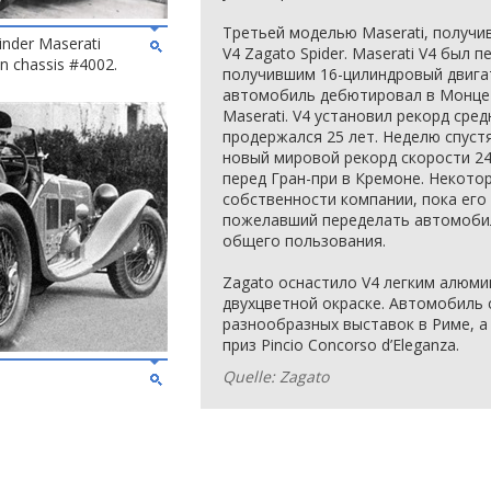
Третьей моделью Maserati, получив
linder Maserati
V4 Zagato Spider. Maserati V4 был
on chassis #4002.
получившим 16-цилиндровый двига
автомобиль дебютировал в Монце в 
Maserati. V4 установил рекорд сре
продержался 25 лет. Неделю спустя
новый мировой рекорд скорости 24
перед Гран-при в Кремоне. Некото
собственности компании, пока его 
пожелавший переделать автомобил
общего пользования.
Zagato оснастило V4 легким алюми
двухцветной окраске. Автомобиль 
разнообразных выставок в Риме, а 
приз Pincio Concorso d’Eleganza.
Quelle: Zagato