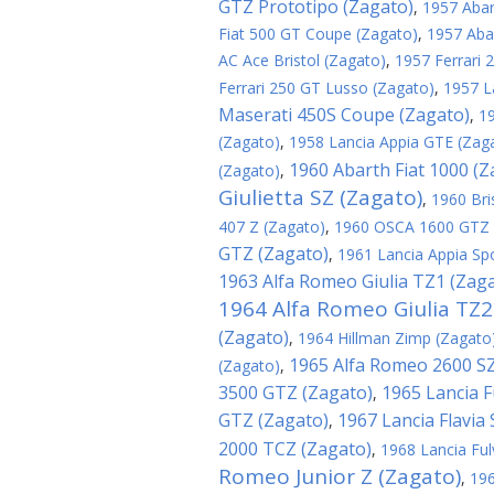
GTZ Prototipo (Zagato)
,
1957 Abar
Fiat 500 GT Coupe (Zagato)
,
1957 Aba
AC Ace Bristol (Zagato)
,
1957 Ferrari
Ferrari 250 GT Lusso (Zagato)
,
1957 L
Maserati 450S Coupe (Zagato)
,
1
(Zagato)
,
1958 Lancia Appia GTE (Zag
1960 Abarth Fiat 1000 (Z
(Zagato)
,
Giulietta SZ (Zagato)
,
1960 Bri
407 Z (Zagato)
,
1960 OSCA 1600 GTZ 
GTZ (Zagato)
,
1961 Lancia Appia Sp
1963 Alfa Romeo Giulia TZ1 (Zag
1964 Alfa Romeo Giulia TZ2
(Zagato)
,
1964 Hillman Zimp (Zagato
1965 Alfa Romeo 2600 SZ
(Zagato)
,
3500 GTZ (Zagato)
1965 Lancia F
,
GTZ (Zagato)
1967 Lancia Flavia
,
2000 TCZ (Zagato)
,
1968 Lancia Ful
Romeo Junior Z (Zagato)
,
196