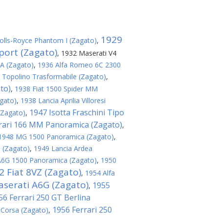
1929
olls-Royce Phantom I (Zagato)
,
port (Zagato)
,
1932 Maserati V4
8A (Zagato)
,
1936 Alfa Romeo 6C 2300
 Topolino Trasformabile (Zagato)
,
to)
,
1938 Fiat 1500 Spider MM
agato)
,
1938 Lancia Aprilia Villoresi
1947 Isotta Fraschini Tipo
(Zagato)
,
rari 166 MM Panoramica (Zagato)
,
1948 MG 1500 Panoramica (Zagato)
,
 (Zagato)
,
1949 Lancia Ardea
A6G 1500 Panoramica (Zagato)
,
1950
2 Fiat 8VZ (Zagato)
,
1954 Alfa
serati A6G (Zagato)
1955
,
56 Ferrari 250 GT Berlina
1956 Ferrari 250
 Corsa (Zagato)
,