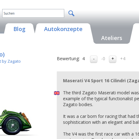
Blog
Autokonzepte
Ateliers
o)
Bewertung:
4
-0
+4
t by Zagato
Maserati V4 Sport 16 Cilindri (Zag
The third Zagato Maserati model was
example of the typical functionalist p
Zagato bodies.
It was a car born for racing that had 
sophistication with an elegant and b
The V4 was the first race car with a 16