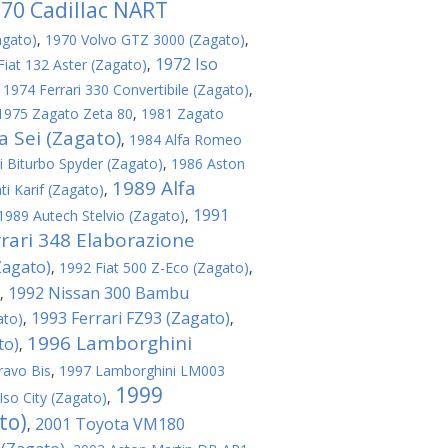
70 Cadillac NART
agato)
,
1970 Volvo GTZ 3000 (Zagato)
,
1972 Iso
Fiat 132 Aster (Zagato)
,
,
1974 Ferrari 330 Convertibile (Zagato)
,
1975 Zagato Zeta 80
,
1981 Zagato
 Sei (Zagato)
,
1984 Alfa Romeo
 Biturbo Spyder (Zagato)
,
1986 Aston
1989 Alfa
i Karif (Zagato)
,
1991
1989 Autech Stelvio (Zagato)
,
rari 348 Elaborazione
Zagato)
,
1992 Fiat 500 Z-Eco (Zagato)
,
1992 Nissan 300 Bambu
,
1993 Ferrari FZ93 (Zagato)
ato)
,
,
1996 Lamborghini
to)
,
ravo Bis
,
1997 Lamborghini LM003
1999
Iso City (Zagato)
,
to)
2001 Toyota VM180
,