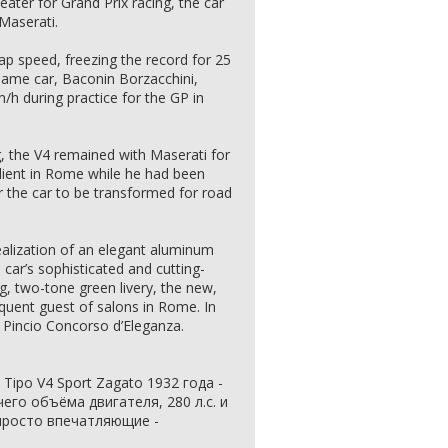
ater for Grand Prix racing, the car
Maserati.
ap speed, freezing the record for 25
same car, Baconin Borzacchini,
h during practice for the GP in
, the V4 remained with Maserati for
client in Rome while he had been
r the car to be transformed for road
ealization of an elegant aluminum
 car’s sophisticated and cutting-
, two-tone green livery, the new,
quent guest of salons in Rome. In
 Pincio Concorso d’Eleganza.
ipo V4 Sport Zagato 1932 года -
его объёма двигателя, 280 л.с. и
 просто впечатляющие -