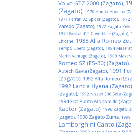
19
Volvo GTZ 2000 (Zagato)
,
(Zagato)
,
1970 Honda Hondina (Z
1971 Ferrari 3Z Spider (Zagato)
,
1972 
Varedo (Zagato)
,
1972 Zagato Zele
1975 Bristol 412 Covertibile (Zagato)
,
1983 Alfa Romeo Zeta
Chicane
,
Tempo Libero (Zagato)
,
1984 Maserati
Martin Vantage (Zagato)
,
1988 Maserat
Romeo SZ (ES-30) (Zagato)
,
1991 Fer
Autech Gavia (Zagato)
,
(Zagato)
1992 Alfa Romeo RZ (
,
1992 Lancia Hyena (Zagato)
(Zagato)
,
1992 Nissan 300 Seta (Zag
1994 Fiat Punto Monomille (Zaga
Raptor (Zagato)
,
1996 Zagato B
1998 Zagato Zuma
(Zagato)
,
,
1999 
Lamborghini Canto (Zaga