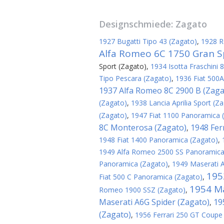
Designschmiede:
Zagato
1927 Bugatti Tipo 43 (Zagato)
,
1928 R
Alfa Romeo 6C 1750 Gran S
Sport (Zagato)
,
1934 Isotta Fraschini 
Tipo Pescara (Zagato)
,
1936 Fiat 500A
1937 Alfa Romeo 8C 2900 B (Zaga
(Zagato)
,
1938 Lancia Aprilia Sport (Z
(Zagato)
,
1947 Fiat 1100 Panoramica 
8C Monterosa (Zagato)
1948 Fer
,
1948 Fiat 1400 Panoramica (Zagato)
,
1949 Alfa Romeo 2500 SS Panoramica
Panoramica (Zagato)
,
1949 Maserati 
195
Fiat 500 C Panoramica (Zagato)
,
1954 Ma
Romeo 1900 SSZ (Zagato)
,
Maserati A6G Spider (Zagato)
19
,
(Zagato)
,
1956 Ferrari 250 GT Coupe